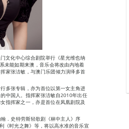
在澳门文化中心综合剧院举行《星光维也纳
关系未能如期来澳，音乐会将改由内地着
指挥家张洁敏，与澳门乐团倾力演绎多首
发行多张专辑，亦为首位以第一女主角进
的中国人。指挥家张洁敏自2010年出任
的女指挥家之一，亦是首位在凤凰剧院及
小约翰．史特劳斯轻歌剧《林中主人》序
耶利《时光之舞》等，将以高水准的音乐宣