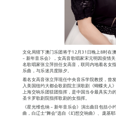
文化局辖下澳门乐团将于12月31日晚上8时
– 新年音乐会》，女高音歌唱家宋元明因疫情
名歌唱家张立萍担任女高音，联同内地着名女
乐曲，与乐迷共度除夕。
着名女高音张立萍现任中央音乐学院教授，曾
入美国纽约大都会歌剧院主演歌剧《蝴蝶夫人》
上海交响乐团驻团指挥，是中国当令最具实力
圣卡罗歌剧院指挥歌剧的女指挥。
《星光维也纳 – 新年音乐会》演出曲目包括
曲，白辽士“舞会”选自《幻想交响曲》、庞基