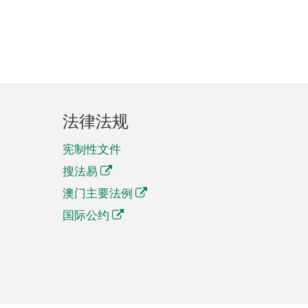
法律法规
宪制性文件
搜法易
澳门主要法例
国际公约