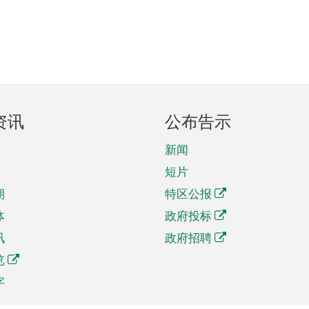
资讯
公布告示
新闻
短片
期
特区公报
体
政府投标
讯
政府招聘
览
字