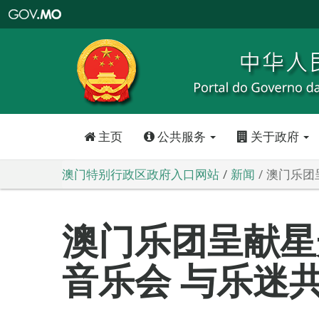
澳
门
特
别
行
政
区
政
府
入
口
网
站
主页
公共服务
关于政府
澳门特别行政区政府入口网站
新闻
澳门乐团
澳门乐团呈献星
音乐会 与乐迷