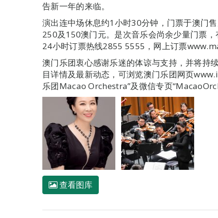
告新一年的来临。
演出连中场休息约1小时30分钟，门票于澳门售
250及150澳门元。是次音乐会尚余少量门票
24小时订票热线2855 5555，网上订票www.maca
澳门乐团衷心感谢乐迷的体谅与支持，并将持
目详情及最新动态，可浏览澳门乐团网页www.icm.g
乐团Macao Orchestra”及微信专页“MacaoOrch
查看图库