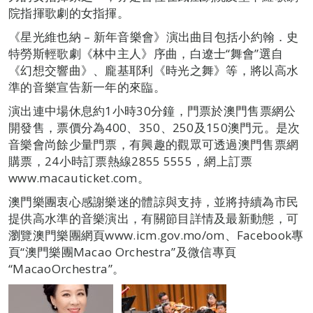
院指揮歌劇的女指揮。
《星光維也納 – 新年音樂會》演出曲目包括小約翰．史
特勞斯輕歌劇《林中主人》序曲，白遼士“舞會”選自
《幻想交響曲》、龐基耶利《時光之舞》等，將以高水
準的音樂宣告新一年的來臨。
演出連中場休息約1小時30分鐘，門票於澳門售票網公
開發售，票價分為400、350、250及150澳門元。是次
音樂會尚餘少量門票，有興趣的觀眾可透過澳門售票網
購票，24小時訂票熱線2855 5555，網上訂票
www.macauticket.com。
澳門樂團衷心感謝樂迷的體諒與支持，並將持續為市民
提供高水準的音樂演出，有關節目詳情及最新動態，可
瀏覽澳門樂團網頁www.icm.gov.mo/om、Facebook專
頁“澳門樂團Macao Orchestra”及微信專頁
“MacaoOrchestra”。