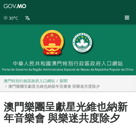
澳
門
特
30°C
別
行
政
區
政
府
入
口
網
站
澳門特別行政區政府入口網站
新聞
澳門樂團呈獻星光維也納新年音樂會 與樂迷共度除夕
澳門樂團呈獻星光維也納新
年音樂會 與樂迷共度除夕