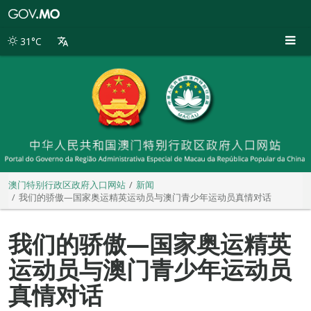
澳
门
特
31°C
别
行
政
区
政
府
入
口
网
站
澳门特别行政区政府入口网站
新闻
我们的骄傲—国家奥运精英运动员与澳门青少年运动员真情对话
我们的骄傲—国家奥运精英
运动员与澳门青少年运动员
真情对话