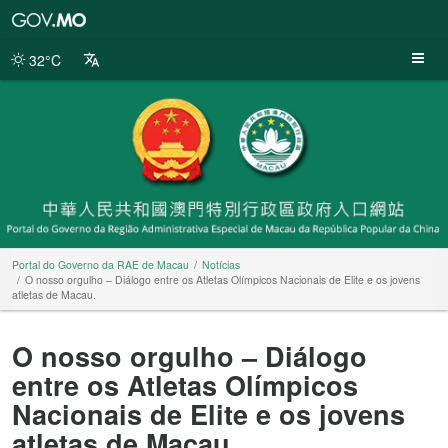
Portal
do
Governo
32°C
da
RAE
de
Macau
Portal do Governo da RAE de Macau
Notícias
O nosso orgulho – Diálogo entre os Atletas Olímpicos Nacionais de Elite e os jovens
atletas de Macau.
O nosso orgulho – Diálogo
entre os Atletas Olímpicos
Nacionais de Elite e os jovens
atletas de Macau.