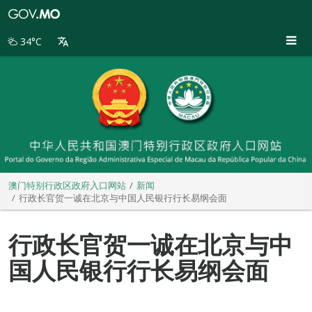
澳
门
特
34°C
别
行
政
区
政
府
入
口
网
站
澳门特别行政区政府入口网站
新闻
行政长官贺一诚在北京与中国人民银行行长易纲会面
行政长官贺一诚在北京与中
国人民银行行长易纲会面