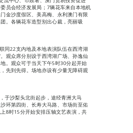
交流中心、市政署、澳门贸易投资促进
委员会经济发展局；7辆花车来自本地机
澳门金沙度假区、美高梅、永利澳门有限
集团。各辆花车造型别出心裁，亮丽吸
车联同22支内地及本地表演队伍在西湾湖
馆。观众席分别设于西湾湖广场、孙逸仙
地。观众可于当天下午5时30分起开始
限，先到先得。场地亦设有少量无障碍观
展，于沙梨头北街起步，途经青洲大马
黑沙环第四街、长寿大马路、市场街至佑
上8时15分开始安排压轴文艺表演，共