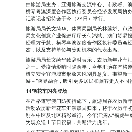
由旅游局主办，亚洲旅游交流中心、市政署、
横琴粤澳深度合作区执行委员会经济发展局协办的
汇演记者招待会于今（28日）举行。
旅游局局长文绮华、体育局副局长林莲娇、市
局文化创意产业促进厅厅长何鸿斌、澳门贸易
经理方子慧、横琴粤澳深度合作区执行委员会
杰，以及支持单位与赞助机构的代表出席。
旅游局局长文绮华致辞时表示，农历新年花车
之一。受疫情影响时隔两年，今年汇演在严格
树立安全宜游城市形象来说别具意义。期望新一
游＋”跨界融合，吸引更多居民和旅客走入不同
14
辆花车闪亮登场
在严格遵守澳门防疫措施下，旅游局在农历新
活动农历新年花车汇演载誉归来，将于农历年初
别在中区及北区精彩举行。今年汇演以“福虎生
为观众送上节日祝福，共迎活力虎年。