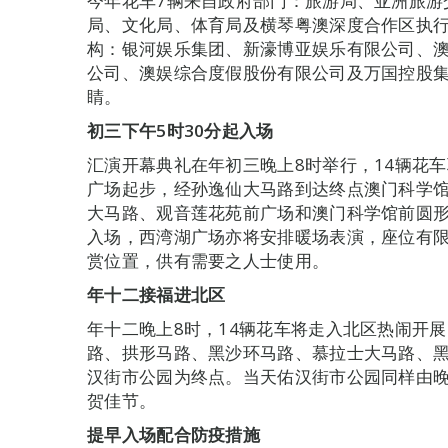
今年花车7辆来自政府部门：旅游局、亚洲旅游
局、文化局、体育局及横琴粤澳深度合作区执行
构：银河娱乐集团、新濠博亚娱乐有限公司、
公司、澳娱综合度假股份有限公司及万国控股
睛。
初
三下午
5
时
30
分起入场
汇演开幕典礼在年初三晚上8时举行，14辆花
广场起步，经孙逸仙大马路到达终点澳门科学
大马路、观音莲花苑前广场和澳门科学馆前圆形
入场，西湾湖广场亦将安排暖场表演，座位有
赏位置，供有需要之人士使用。
年十二接福进北区
年十二晚上8时，14辆花车将走入北区热闹开
路、拱形马路、黑沙环马路、慕拉士大马路、
汉街市公园为终点。当天佑汉街市公园同样由晚
贺佳节。
提早入场配合防疫措施