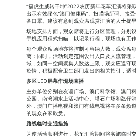
“福虎生威转干坤”2022农历新年花车汇演将
出示有效绿色“澳门健康码”、扫瞄场所码、接
备口罩。建议有意到观众席观赏汇演的人士提
场地安排方面，观众席将进行分区管理，分别
手机应用程式扫瞄，以记录行程，现场也有工作
每个观众席场地亦将控制可容纳人数，观众席
离；同时，活动划定范围设出入口及人流管理
域，如同一空间聚集人数达上限，观众应遵守
疫情，积极配合卫生部门发出的相关指引，适
多区
LED
屏幕作现场直播
主办单位分别在友谊广场、澳门科学馆、澳门
公园、南湾湖水上活动中心、塔石广场和氹仔消
外，澳门广播电视和澳门有线电视将在多条频
的观众在家欣赏。
路线临时交通措施
为使活动顺利进行，花车汇演期间将实施临时交