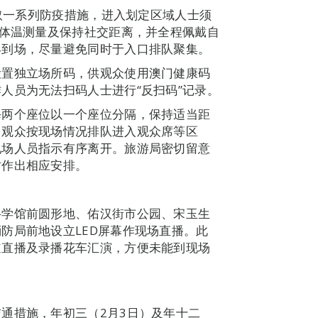
采取一系列防疫措施，进入划定区域人士须
受体温测量及保持社交距离，并全程佩戴自
早到场，尽量避免同时于入口排队聚集。
设置独立场所码，供观众使用澳门健康码
人员为无法扫码人士进行“反扫码”记录。
每两个座位以一个座位分隔，保持适当距
，观众按现场情况排队进入观众席等区
现场人员指示有序离开。旅游局密切留意
时作出相应安排。
科学馆前圆形地、佑汉街市公园、宋玉生
防局前地设立LED屏幕作现场直播。此
道直播及录播花车汇演，方便未能到现场
通措施，年初三（2月3日）及年十二