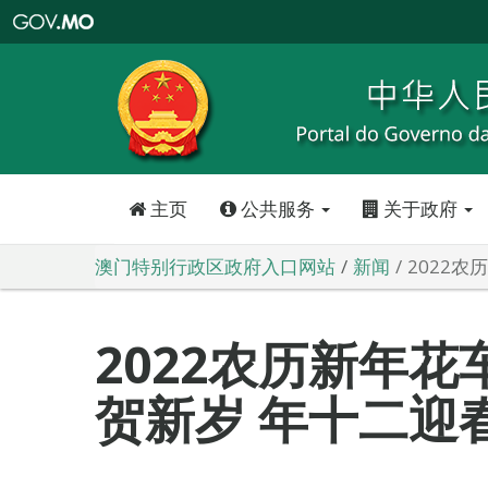
澳
门
特
别
行
政
区
政
府
入
口
网
站
主页
公共服务
关于政府
澳门特别行政区政府入口网站
新闻
2022
2022农历新年
贺新岁 年十二迎