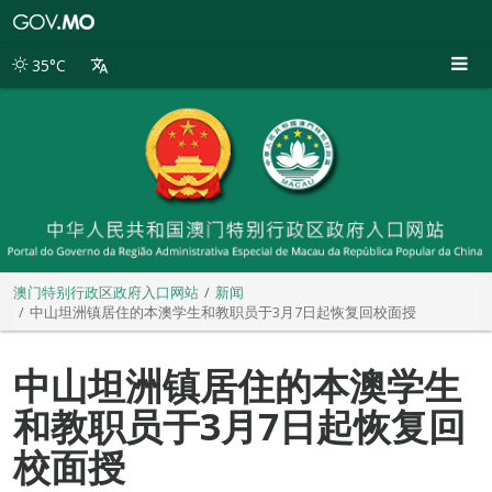
澳
门
特
35°C
别
行
政
区
政
府
入
口
网
站
澳门特别行政区政府入口网站
新闻
中山坦洲镇居住的本澳学生和教职员于3月7日起恢复回校面授
中山坦洲镇居住的本澳学生
和教职员于3月7日起恢复回
校面授