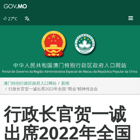
澳
门
特
27°C
别
行
政
区
政
府
入
口
网
站
澳门特别行政区政府入口网站
新闻
行政长官贺一诚出席2022年全国 “两会”精神传达会
行政长官贺一诚
出席2022年全国