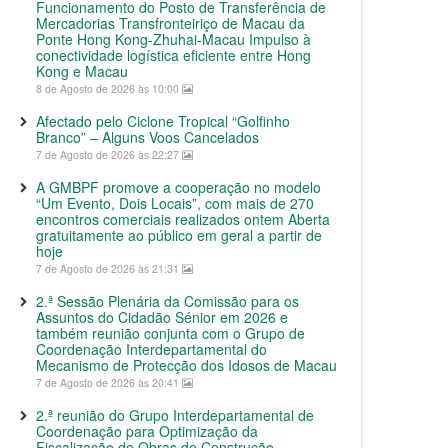
Funcionamento do Posto de Transferência de
Mercadorias Transfronteiriço de Macau da
Ponte Hong Kong-Zhuhai-Macau Impulso à
conectividade logística eficiente entre Hong
Kong e Macau
8 de Agosto de 2026 às 10:00
Afectado pelo Ciclone Tropical “Golfinho
Branco” – Alguns Voos Cancelados
7 de Agosto de 2026 às 22:27
A GMBPF promove a cooperação no modelo
“Um Evento, Dois Locais”, com mais de 270
encontros comerciais realizados ontem Aberta
gratuitamente ao público em geral a partir de
hoje
7 de Agosto de 2026 às 21:31
2.ª Sessão Plenária da Comissão para os
Assuntos do Cidadão Sénior em 2026 e
também reunião conjunta com o Grupo de
Coordenação Interdepartamental do
Mecanismo de Protecção dos Idosos de Macau
7 de Agosto de 2026 às 20:41
2.ª reunião do Grupo Interdepartamental de
Coordenação para Optimização da
Fiscalização de Obras de Construção,