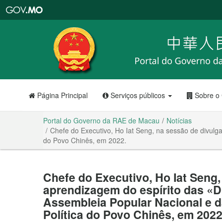
Portal
do
Governo
da
RAE
de
Macau
Página Principal
Serviços públicos
Sobre o
Portal do Governo da RAE de Macau
Notícias
Chefe do Executivo, Ho Iat Seng, na sessão de divulg
do Povo Chinês, em 2022.
Chefe do Executivo, Ho Iat Seng,
aprendizagem do espírito das «
Assembleia Popular Nacional e d
Política do Povo Chinês, em 2022