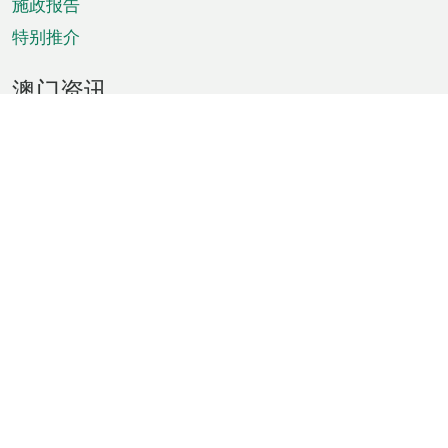
施政报告
特别推介
澳门资讯
天气
交通
公众假期
文娱康体
城市资讯
澳门便览
统计数字
公布告示
新闻