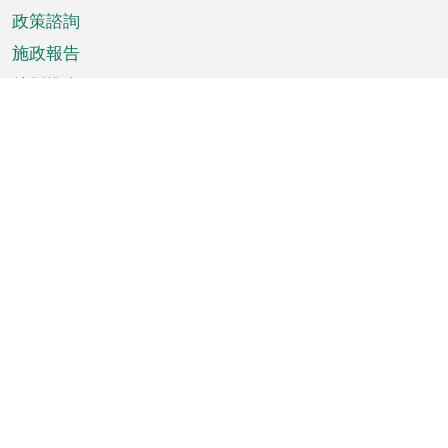
政策諮詢
施政報告
特別推介
澳門資訊
天氣
交通
公眾假期
文娛康體
城市資訊
澳門便覽
統計數字
公佈告示