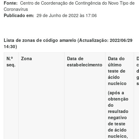
Fonte:
Centro de Coordenação de Contingência do Novo Tipo de
Coronavírus
Publicado em:
29 de Junho de 2022 às 17:06
Lista de zonas de código amarelo
(Actualização: 2022/06/29
14:30)
o
N.
Zona
Data de
Data do
D
seq.
estabelecimento
último
teste de
d
ácido
g
nucleico
(após a
obtenção
do
resultado
negativo
de teste
de ácido
nucleico,