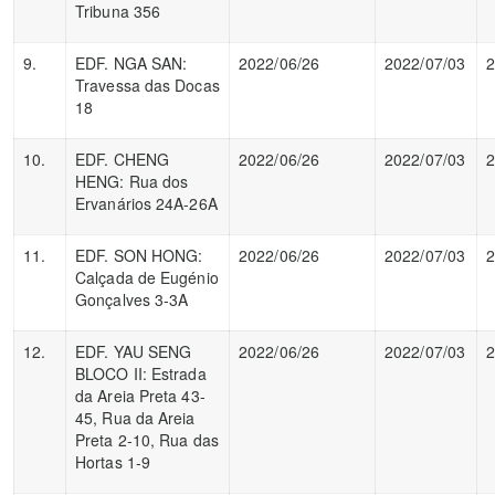
Tribuna 356
9.
EDF. NGA SAN:
2022/06/26
2022/07/03
2
Travessa das Docas
18
10.
EDF. CHENG
2022/06/26
2022/07/03
2
HENG: Rua dos
Ervanários 24A-26A
11.
EDF. SON HONG:
2022/06/26
2022/07/03
2
Calçada de Eugénio
Gonçalves 3-3A
12.
EDF. YAU SENG
2022/06/26
2022/07/03
2
BLOCO II: Estrada
da Areia Preta 43-
45, Rua da Areia
Preta 2-10, Rua das
Hortas 1-9