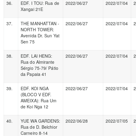
36.
EDF. I TOU: Rua de
2022/06/27
2022/07/04
2
Xangai 21E
37.
THE MANHATTAN -
2022/06/27
2022/07/04
2
NORTH TOWER:
Avenida Dr. Sun Yat
Sen 75
38.
EDF. LAI HENG:
2022/06/27
2022/07/04
2
Rua do Almirante
Sérgio 75-79/ Pátio
da Papaia 41
39.
EDF. KOI NGA
2022/06/27
2022/07/04
2
(BLOCO V EDF.
AMEIXA): Rua Um
de Koi Nga 12
40.
YUE WA GARDENS:
2022/06/28
2022/07/05
2
Rua de D. Belchior
Carneiro 8-14