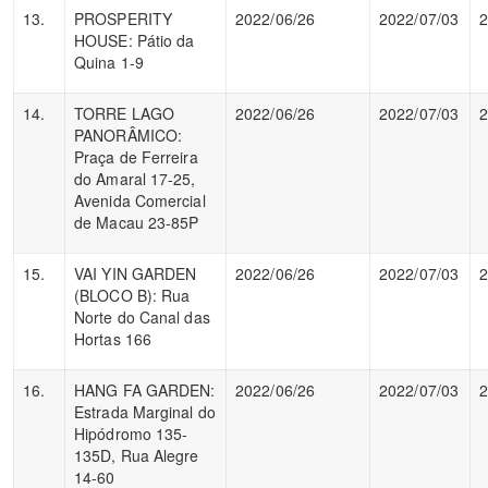
13.
PROSPERITY
2022/06/26
2022/07/03
2
HOUSE: Pátio da
Quina 1-9
14.
TORRE LAGO
2022/06/26
2022/07/03
2
PANORÂMICO:
Praça de Ferreira
do Amaral 17-25,
Avenida Comercial
de Macau 23-85P
15.
VAI YIN GARDEN
2022/06/26
2022/07/03
2
(BLOCO B): Rua
Norte do Canal das
Hortas 166
16.
HANG FA GARDEN:
2022/06/26
2022/07/03
2
Estrada Marginal do
Hipódromo 135-
135D, Rua Alegre
14-60