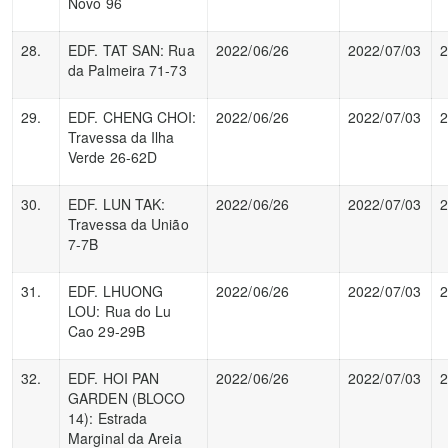
Novo 96
28.
EDF. TAT SAN: Rua
2022/06/26
2022/07/03
2
da Palmeira 71-73
29.
EDF. CHENG CHOI:
2022/06/26
2022/07/03
2
Travessa da Ilha
Verde 26-62D
30.
EDF. LUN TAK:
2022/06/26
2022/07/03
2
Travessa da União
7-7B
31.
EDF. LHUONG
2022/06/26
2022/07/03
2
LOU: Rua do Lu
Cao 29-29B
32.
EDF. HOI PAN
2022/06/26
2022/07/03
2
GARDEN (BLOCO
14): Estrada
Marginal da Areia