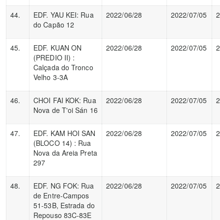
44.
EDF. YAU KEI: Rua
2022/06/28
2022/07/05
2
do Capão 12
45.
EDF. KUAN ON
2022/06/28
2022/07/05
2
(PREDIO II) :
Calçada do Tronco
Velho 3-3A
46.
CHOI FAI KOK: Rua
2022/06/28
2022/07/05
2
Nova de T'oi Sán 16
47.
EDF. KAM HOI SAN
2022/06/28
2022/07/05
2
(BLOCO 14) : Rua
Nova da Areia Preta
297
48.
EDF. NG FOK: Rua
2022/06/28
2022/07/05
2
de Entre-Campos
51-53B, Estrada do
Repouso 83C-83E