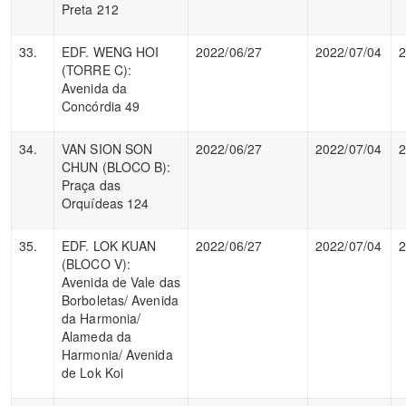
Preta 212
33.
EDF. WENG HOI
2022/06/27
2022/07/04
2
(TORRE C):
Avenida da
Concórdia 49
34.
VAN SION SON
2022/06/27
2022/07/04
2
CHUN (BLOCO B):
Praça das
Orquídeas 124
35.
EDF. LOK KUAN
2022/06/27
2022/07/04
2
(BLOCO V):
Avenida de Vale das
Borboletas/ Avenida
da Harmonia/
Alameda da
Harmonia/ Avenida
de Lok Koi