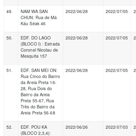
49.
NAM WA SAN
2022/06/28
2022/07/05
2
CHUN: Rua de Má
Káu Séak 46
50.
EDF. DO LAGO
2022/06/28
2022/07/05
2
(BLOCO I) : Estrada
Coronel Nicolau de
Mesquita 157
51.
EDF. SAN MEI ON:
2022/06/28
2022/07/05
2
Rua Cinco do Bairro
da Areia Preta 16-
28, Rua Dois do
Bairro da Areia
Preta 55-67, Rua
Três do Bairro da
Areia Preta 56-68
52.
EDF. POU KA
2022/06/26
2022/07/03
2
(BLOCO 2,3,4):