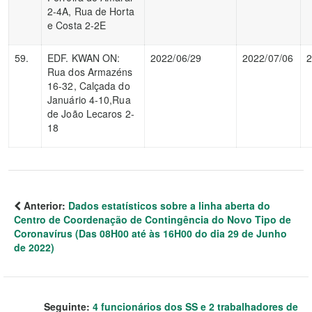
2-4A, Rua de Horta
e Costa 2-2E
59.
EDF. KWAN ON:
2022/06/29
2022/07/06
2
Rua dos Armazéns
16-32, Calçada do
Januário 4-10,Rua
de João Lecaros 2-
18
Anterior:
Dados estatísticos sobre a linha aberta do
Centro de Coordenação de Contingência do Novo Tipo de
Coronavírus (Das 08H00 até às 16H00 do dia 29 de Junho
de 2022)
Seguinte:
4 funcionários dos SS e 2 trabalhadores de