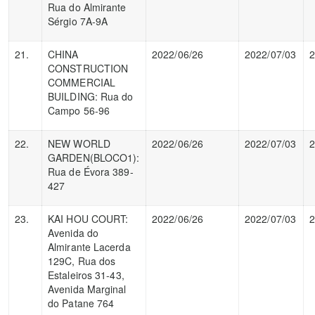
Rua do Almirante
Sérgio 7A-9A
21.
CHINA
2022/06/26
2022/07/03
2
CONSTRUCTION
COMMERCIAL
BUILDING: Rua do
Campo 56-96
22.
NEW WORLD
2022/06/26
2022/07/03
2
GARDEN(BLOCO1):
Rua de Évora 389-
427
23.
KAI HOU COURT:
2022/06/26
2022/07/03
2
Avenida do
Almirante Lacerda
129C, Rua dos
Estaleiros 31-43,
Avenida Marginal
do Patane 764