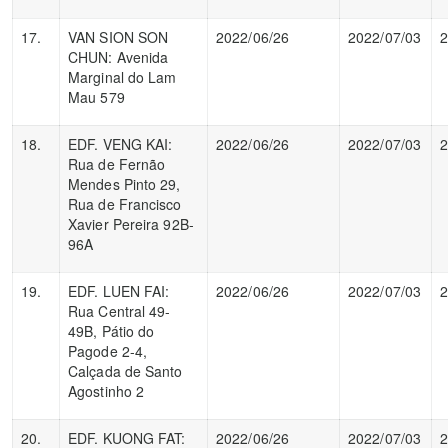
17.
VAN SION SON
2022/06/26
2022/07/03
2
CHUN: Avenida
Marginal do Lam
Mau 579
18.
EDF. VENG KAI:
2022/06/26
2022/07/03
2
Rua de Fernão
Mendes Pinto 29,
Rua de Francisco
Xavier Pereira 92B-
96A
19.
EDF. LUEN FAI:
2022/06/26
2022/07/03
2
Rua Central 49-
49B, Pátio do
Pagode 2-4,
Calçada de Santo
Agostinho 2
20.
EDF. KUONG FAT:
2022/06/26
2022/07/03
2