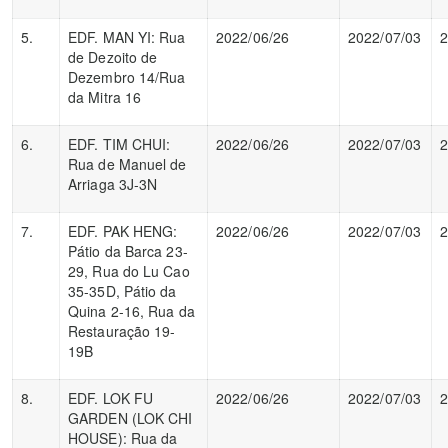
5.
EDF. MAN YI: Rua
2022/06/26
2022/07/03
2
de Dezoito de
Dezembro 14/Rua
da Mitra 16
6.
EDF. TIM CHUI:
2022/06/26
2022/07/03
2
Rua de Manuel de
Arriaga 3J-3N
7.
EDF. PAK HENG:
2022/06/26
2022/07/03
2
Pátio da Barca 23-
29, Rua do Lu Cao
35-35D, Pátio da
Quina 2-16, Rua da
Restauração 19-
19B
8.
EDF. LOK FU
2022/06/26
2022/07/03
2
GARDEN (LOK CHI
HOUSE): Rua da