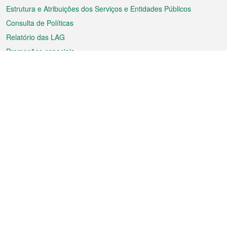
Estrutura e Atribuições dos Serviços e Entidades Públicos
Consulta de Políticas
Relatório das LAG
Promoções especiais
Sobre a RAEM
Tempo
Transporte
Feriados
Cultura e lazer
Informação de Macau
Ficheiro sobre Macau
Estatísticas
Anúncios