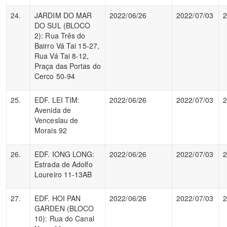
24.
JARDIM DO MAR
2022/06/26
2022/07/03
2
DO SUL (BLOCO
2): Rua Três do
Bairro Vá Tai 15-27,
Rua Vá Tai 8-12,
Praça das Portas do
Cerco 50-94
25.
EDF. LEI TIM:
2022/06/26
2022/07/03
2
Avenida de
Venceslau de
Morais 92
26.
EDF. IONG LONG:
2022/06/26
2022/07/03
2
Estrada de Adolfo
Loureiro 11-13AB
27.
EDF. HOI PAN
2022/06/26
2022/07/03
2
GARDEN (BLOCO
10): Rua do Canal