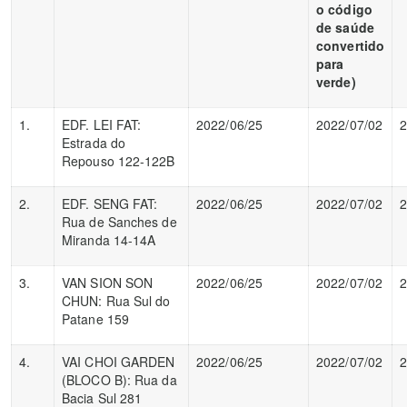
o código
de saúde
convertido
para
verde)
1.
EDF. LEI FAT:
2022/06/25
2022/07/02
2
Estrada do
Repouso 122-122B
2.
EDF. SENG FAT:
2022/06/25
2022/07/02
2
Rua de Sanches de
Miranda 14-14A
3.
VAN SION SON
2022/06/25
2022/07/02
2
CHUN: Rua Sul do
Patane 159
4.
VAI CHOI GARDEN
2022/06/25
2022/07/02
2
(BLOCO B): Rua da
Bacia Sul 281