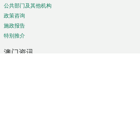
单
公共部门及其他机构
政策咨询
施政报告
特别推介
澳门资讯
天气
交通
公众假期
文娱康体
城市资讯
澳门便览
统计数字