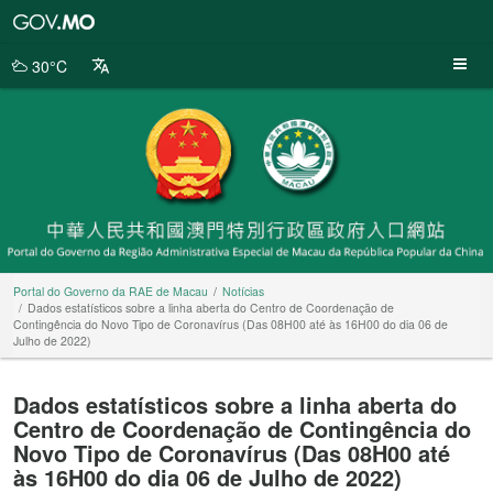
Portal
do
Governo
30°C
da
RAE
de
Macau
Portal do Governo da RAE de Macau
Notícias
Dados estatísticos sobre a linha aberta do Centro de Coordenação de
Contingência do Novo Tipo de Coronavírus (Das 08H00 até às 16H00 do dia 06 de
Julho de 2022)
Dados estatísticos sobre a linha aberta do
Centro de Coordenação de Contingência do
Novo Tipo de Coronavírus (Das 08H00 até
às 16H00 do dia 06 de Julho de 2022)