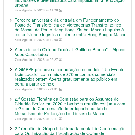
inovadores e diversificados para impulsionar a renovação
urbana
8 de Agosto de 2026 às 11:28
Terceiro aniversário da entrada em Funcionamento do
Posto de Transferência de Mercadorias Transfronteiriço
de Macau da Ponte Hong Kong-Zhuhai-Macau Impulso à
conectividade logística eficiente entre Hong Kong e Macau
8 de Agosto de 2026 às 10:00
Afectado pelo Ciclone Tropical “Golfinho Branco” – Alguns
Voos Cancelados
7 de Agosto de 2026 às 22:27
A GMBPF promove a cooperação no modelo “Um Evento,
Dois Locais”, com mais de 270 encontros comerciais
realizados ontem Aberta gratuitamente ao público em
geral a partir de hoje
7 de Agosto de 2026 às 21:31
2.ª Sessão Plenária da Comissão para os Assuntos do
Cidadão Sénior em 2026 e também reunião conjunta com
o Grupo de Coordenação Interdepartamental do
Mecanismo de Protecção dos Idosos de Macau
7 de Agosto de 2026 às 20:41
2.ª reunião do Grupo Interdepartamental de Coordenação
para Optimização da Fiscalização de Obras de