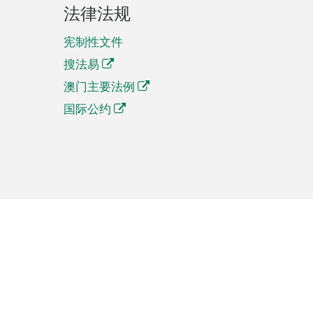
法律法规
宪制性文件
搜法易
澳门主要法例
国际公约