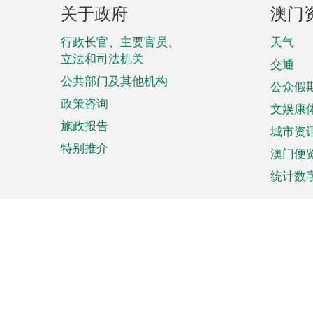
页
关于政府
澳门
脚
菜
行政长官、主要官员、
天气
立法和司法机关
单
交通
公共部门及其他机构
公众假
政策咨询
文娱康
施政报告
城市资
特别推介
澳门便
统计数
来澳旅游
商务
计划行程
贸易投
观光
澳门经
娱乐休闲
中小企
购物
市场资