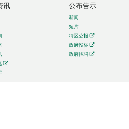
资讯
公布告示
新闻
短片
期
特区公报
体
政府投标
讯
政府招聘
览
字
及贸易
相关连结
资
手机应用程序目录
贸会展
社交媒体目录
商机和服务
专题网站目录
讯
RSS订阅目录