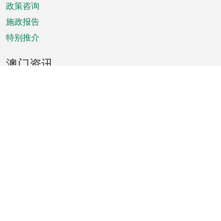
政策咨询
施政报告
特别推介
澳门资讯
天气
交通
公众假期
文娱康体
城市资讯
澳门便览
统计数字
公布告示