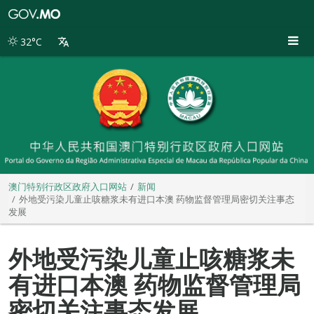
澳
门
特
32°C
别
行
政
区
政
府
入
口
网
站
澳门特别行政区政府入口网站
新闻
外地受污染儿童止咳糖浆未有进口本澳 药物监督管理局密切关注事态
发展
外地受污染儿童止咳糖浆未
有进口本澳 药物监督管理局
密切关注事态发展