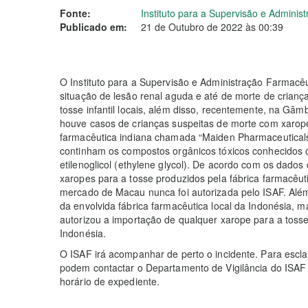
Fonte:
Instituto para a Supervisão e Adminis
Publicado em:
21 de Outubro de 2022 às 00:39
O Instituto para a Supervisão e Administração Farmac
situação de lesão renal aguda e até de morte de crianç
tosse infantil locais, além disso, recentemente, na Gâm
houve casos de crianças suspeitas de morte com xarope
farmacêutica indiana chamada “Maiden Pharmaceuticals”
continham os compostos orgânicos tóxicos conhecidos com
etilenoglicol (ethylene glycol). De acordo com os dados
xaropes para a tosse produzidos pela fábrica farmacêut
mercado de Macau nunca foi autorizada pelo ISAF. Além
da envolvida fábrica farmacêutica local da Indonésia, m
autorizou a importação de qualquer xarope para a tosse
Indonésia.
O ISAF irá acompanhar de perto o incidente. Para escla
podem contactar o Departamento de Vigilância do ISAF 
horário de expediente.