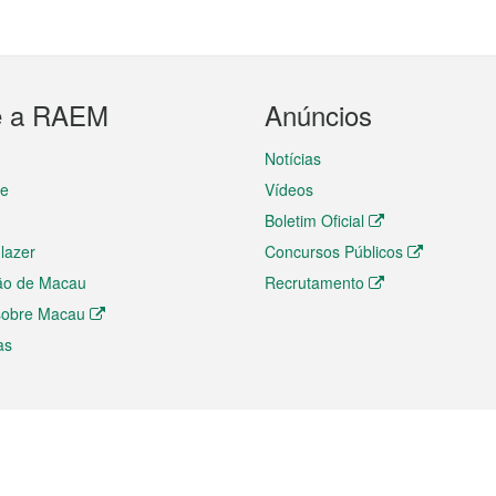
e a RAEM
Anúncios
Notícias
te
Vídeos
Boletim Oficial
 lazer
Concursos Públicos
ão de Macau
Recrutamento
 sobre Macau
as
ios e comércio
Directório