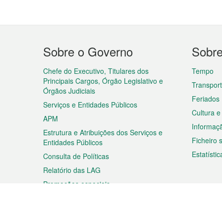
Menu
Sobre o Governo
Sobr
do
rodapé
Chefe do Executivo, Titulares dos
Tempo
Principais Cargos, Órgão Legislativo e
Transpor
Órgãos Judiciais
Feriados
Serviços e Entidades Públicos
Cultura e
APM
Informaç
Estrutura e Atribuições dos Serviços e
Ficheiro
Entidades Públicos
Estatístic
Consulta de Políticas
Relatório das LAG
Promoções especiais
Viagem
Negóc