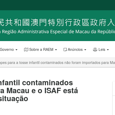
 Governo
Sobre a RAEM
Anúncios
Leis
pes para a tosse infantil contaminados não foram importados para M
nfantil contaminados
a Macau e o ISAF está
situação