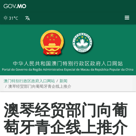
澳
门
特
31°C
别
行
政
区
政
府
入
口
网
站
澳门特别行政区政府入口网站
新闻
澳琴经贸部门向葡萄牙青企线上推介
澳琴经贸部门向葡
萄牙青企线上推介