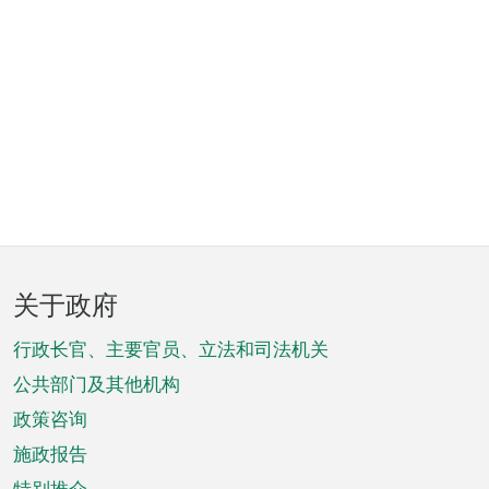
页
关于政府
脚
菜
行政长官、主要官员、立法和司法机关
单
公共部门及其他机构
政策咨询
施政报告
特别推介