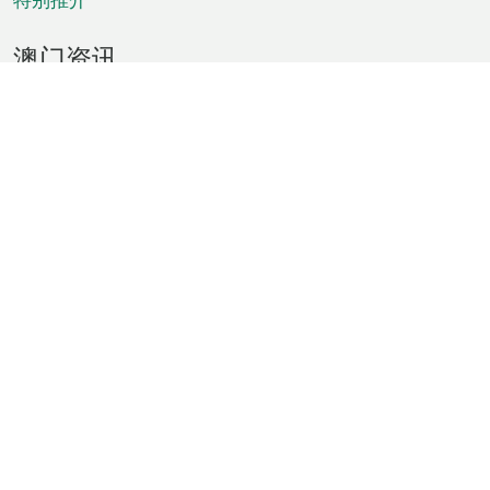
澳门资讯
天气
交通
公众假期
文娱康体
城市资讯
澳门便览
统计数字
公布告示
新闻
短片
特区公报