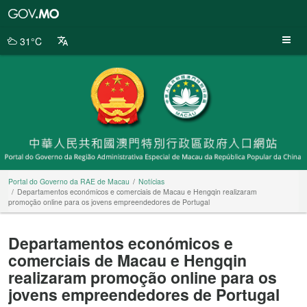
Portal
do
Governo
31°C
da
RAE
de
Macau
Portal do Governo da RAE de Macau
Notícias
Departamentos económicos e comerciais de Macau e Hengqin realizaram
promoção online para os jovens empreendedores de Portugal
Departamentos económicos e
comerciais de Macau e Hengqin
realizaram promoção online para os
jovens empreendedores de Portugal