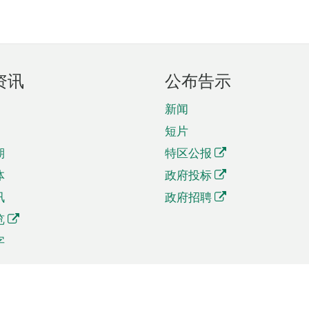
资讯
公布告示
新闻
短片
期
特区公报
体
政府投标
讯
政府招聘
览
字
及贸易
相关连结
资
手机应用程序目录