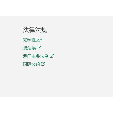
法律法规
宪制性文件
搜法易
澳门主要法例
国际公约