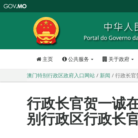
澳
门
特
别
行
政
区
政
府
入
口
网
站
主页
公共服务
关于政府
澳门特别行政区政府入口网站
新闻
行政长官
行政长官贺一诚
别行政区行政长