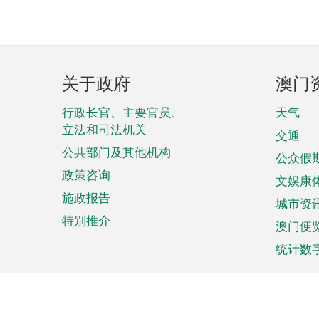
页
关于政府
澳门
脚
菜
行政长官、主要官员、
天气
立法和司法机关
单
交通
公共部门及其他机构
公众假
政策咨询
文娱康
施政报告
城市资
特别推介
澳门便
统计数
来澳旅游
商务
计划行程
贸易投