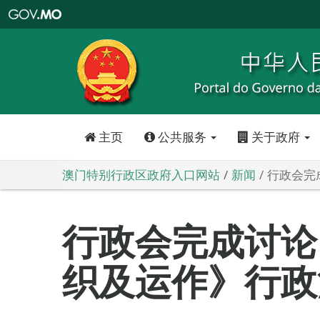
澳
门
特
别
行
政
区
政
府
入
口
网
站
主页
公共服务
关于政府
澳门特别行政区政府入口网站
新闻
行政会完
行政会完成讨论
织及运作》行政