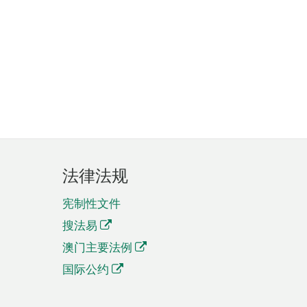
法律法规
宪制性文件
搜法易
澳门主要法例
国际公约