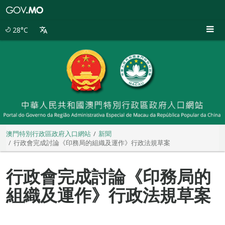
澳
門
特
28°C
別
行
政
區
政
府
入
口
網
站
澳門特別行政區政府入口網站
新聞
行政會完成討論《印務局的組織及運作》行政法規草案
行政會完成討論《印務局的
組織及運作》行政法規草案