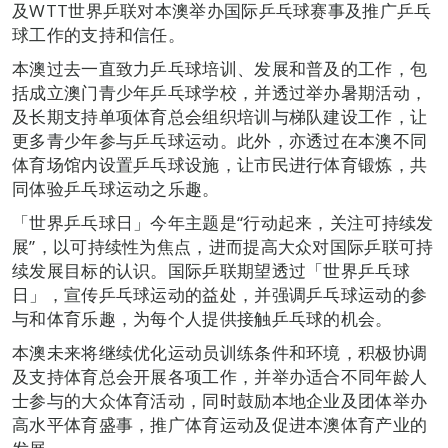
及WTT世界乒联对本澳举办国际乒乓球赛事及推广乒乓
球工作的支持和信任。
本澳过去一直致力乒乓球培训、发展和普及的工作，包
括成立澳门青少年乒乓球学校，并透过举办暑期活动，
及长期支持单项体育总会组织培训与梯队建设工作，让
更多青少年参与乒乓球运动。此外，亦透过在本澳不同
体育场馆内设置乒乓球设施，让市民进行体育锻炼，共
同体验乒乓球运动之乐趣。
「世界乒乓球日」今年主题是“行动起来，关注可持续发
展”，以可持续性为焦点，进而提高大众对国际乒联可持
续发展目标的认识。国际乒联期望透过「世界乒乓球
日」，宣传乒乓球运动的益处，并强调乒乓球运动的参
与和体育乐趣，为每个人提供接触乒乓球的机会。
本澳未来将继续优化运动员训练条件和环境，积极协调
及支持体育总会开展各项工作，并举办适合不同年龄人
士参与的大众体育活动，同时鼓励本地企业及团体举办
高水平体育盛事，推广体育运动及促进本澳体育产业的