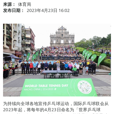
来源：
体育局
发布日期：
2023年4月23日 16:02
为持续向全球各地宣传乒乓球运动，国际乒乓球联会从
2023年起，将每年的4月23日命名为「世界乒乓球