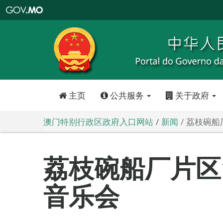
澳
门
特
别
行
政
区
政
府
入
口
网
站
主页
公共服务
关于政府
澳门特别行政区政府入口网站
新闻
荔枝碗船
荔枝碗船厂片区
音乐会