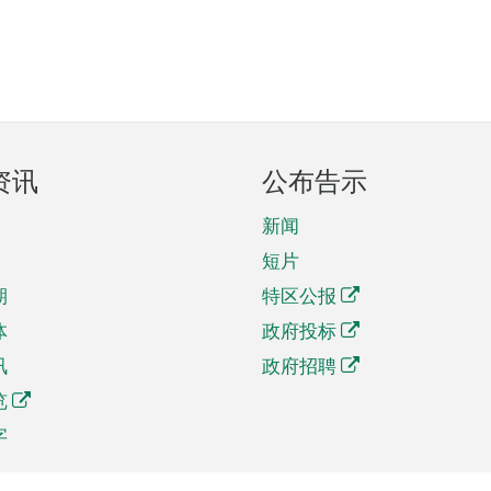
资讯
公布告示
新闻
短片
期
特区公报
体
政府投标
讯
政府招聘
览
字