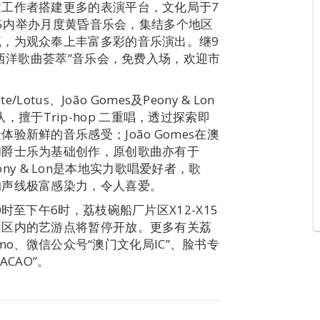
工作者搭建更多的表演平台，文化局于7
X15内举办月度黄昏音乐会，集结多个地区
，为观众奉上丰富多彩的音乐演出。继9
“西洋歌曲荟萃”音乐会，免费入场，欢迎市
tus、João Gomes及Peony & Lon
乐队，擅于Trip-hop 二重唱，透过探索即
新鲜的音乐感受；João Gomes在澳
和爵士乐为基础创作，原创歌曲亦有于
eony & Lon是本地实力歌唱爱好者，歌
的声线极富感染力，令人喜爱。
时至下午6时，荔枝碗船厂片区X12-X15
园区内的艺游点将暂停开放。更多有关荔
.mo、微信公众号“澳门文化局IC”、脸书专
ACAO”。