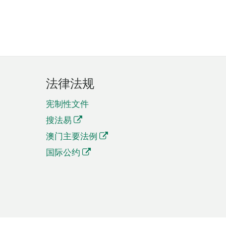
法律法规
宪制性文件
搜法易
澳门主要法例
国际公约