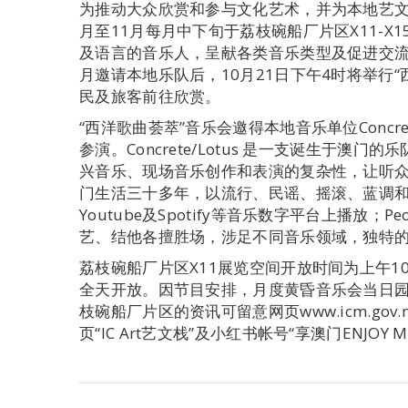
为推动大众欣赏和参与文化艺术，并为本地艺文
月至11月每月中下旬于荔枝碗船厂片区X11-
及语言的音乐人，呈献各类音乐类型及促进交流
月邀请本地乐队后，10月21日下午4时将举行
民及旅客前往欣赏。
“西洋歌曲荟萃”音乐会邀得本地音乐单位Concrete/Lo
参演。Concrete/Lotus 是一支诞生于澳门的
兴音乐、现场音乐创作和表演的复杂性，让听众体验
门生活三十多年，以流行、民谣、摇滚、蓝调
Youtube及Spotify等音乐数字平台上播放；P
艺、结他各擅胜场，涉足不同音乐领域，独特
荔枝碗船厂片区X11展览空间开放时间为上午10
全天开放。因节目安排，月度黄昏音乐会当日
枝碗船厂片区的资讯可留意网页www.icm.gov
页“IC Art艺文栈”及小红书帐号“享澳门ENJOY M