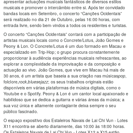
apresentar actuações musicais fantásticos de diversos estilos
musicais e promover o intercâmbio entre si. Após ter convidado
bandas locais em Setembro, o concerto “Canções Ocidentais”
será realizado no dia 21 de Outubro, pelas 16:00 horas, com
entrada livre, sendo bem-vindos a todos os residentes e turistas.
O concerto “Canções Ocidentais” contará com a participação de
artistas musicais locais como o Concrete/Lotus, João Gomes e
Peony & Lon. O Concrete/Lotus é um duo formado em Macau e
especializado em Trip-Hop; o grupo procura constantemente
proporcionar à audiência experiências musicais refrescantes, ao
explorar a complexidade da improvisação e da composição e
actuação ao vivo. João Gomes, que vive em Macau há mais de
30 anos, é um artista que baseia a sua criação nas músicas
pop
,
folclore,
rock
,
blues
e
jazz
; os seus trabalhos originais estão
disponíveis em várias plataformas de música digitais, como o
Youtube e o Spotify. Peony & Lon é um cantor local apaixonado e
habilidoso que se dedica a guitarra e várias áreas da música; a
sua voz única e altamente contagiante deixa sempre o seu
público fascinado.
O espaço expositivo dos Estaleiros Navais de Lai Chi Vun - Lotes
X11 encontra-se aberto diariamente, das 10:00 às 18:00 horas.
Os Estaleiros Navais de Lai Chi Vun - Lotes X12 a X15 estão