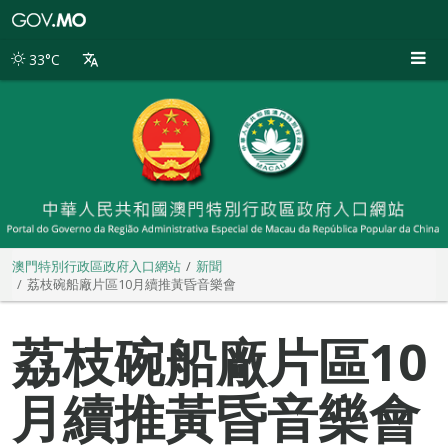
澳
門
特
33°C
別
行
政
區
政
府
入
口
網
站
澳門特別行政區政府入口網站
新聞
荔枝碗船廠片區10月續推黃昏音樂會
荔枝碗船廠片區10
月續推黃昏音樂會