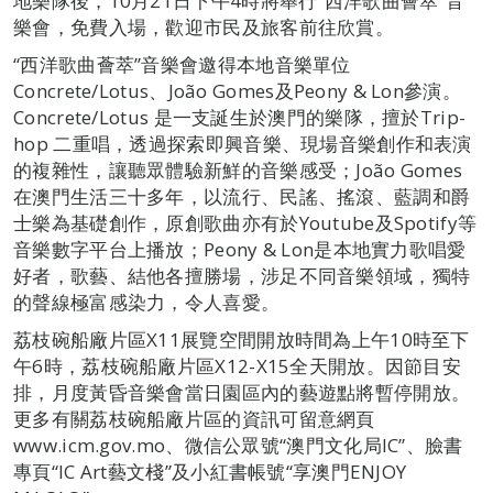
地樂隊後，10月21日下午4時將舉行“西洋歌曲薈萃”音
樂會，免費入場，歡迎市民及旅客前往欣賞。
“西洋歌曲薈萃”音樂會邀得本地音樂單位
Concrete/Lotus、João Gomes及Peony & Lon參演。
Concrete/Lotus 是一支誕生於澳門的樂隊，擅於Trip-
hop 二重唱，透過探索即興音樂、現場音樂創作和表演
的複雜性，讓聽眾體驗新鮮的音樂感受；João Gomes
在澳門生活三十多年，以流行、民謠、搖滾、藍調和爵
士樂為基礎創作，原創歌曲亦有於Youtube及Spotify等
音樂數字平台上播放；Peony & Lon是本地實力歌唱愛
好者，歌藝、結他各擅勝場，涉足不同音樂領域，獨特
的聲線極富感染力，令人喜愛。
荔枝碗船廠片區X11展覽空間開放時間為上午10時至下
午6時，荔枝碗船廠片區X12-X15全天開放。因節目安
排，月度黃昏音樂會當日園區內的藝遊點將暫停開放。
更多有關荔枝碗船廠片區的資訊可留意網頁
www.icm.gov.mo、微信公眾號“澳門文化局IC”、臉書
專頁“IC Art藝文棧”及小紅書帳號“享澳門ENJOY