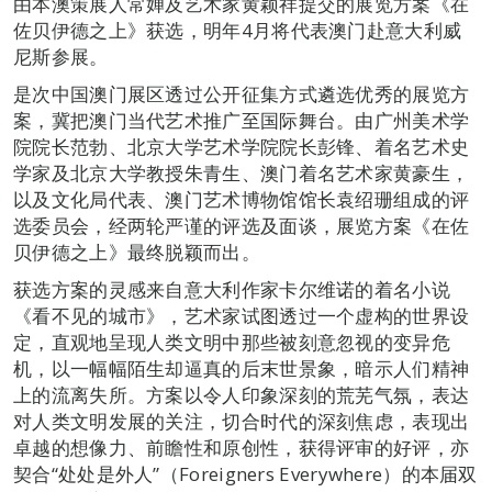
由本澳策展人常婵及艺术家黄颖祥提交的展览方案《在
佐贝伊德之上》获选，明年4月将代表澳门赴意大利威
尼斯参展。
是次中国澳门展区透过公开征集方式遴选优秀的展览方
案，冀把澳门当代艺术推广至国际舞台。由广州美术学
院院长范勃、北京大学艺术学院院长彭锋、着名艺术史
学家及北京大学教授朱青生、澳门着名艺术家黄豪生，
以及文化局代表、澳门艺术博物馆馆长袁绍珊组成的评
选委员会，经两轮严谨的评选及面谈，展览方案《在佐
贝伊德之上》最终脱颖而出。
获选方案的灵感来自意大利作家卡尔维诺的着名小说
《看不见的城市》，艺术家试图透过一个虚构的世界设
定，直观地呈现人类文明中那些被刻意忽视的变异危
机，以一幅幅陌生却逼真的后末世景象，暗示人们精神
上的流离失所。方案以令人印象深刻的荒芜气氛，表达
对人类文明发展的关注，切合时代的深刻焦虑，表现出
卓越的想像力、前瞻性和原创性，获得评审的好评，亦
契合“处处是外人”（Foreigners Everywhere）的本届双