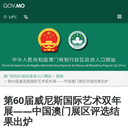
澳
门
特
34°C
别
行
政
区
政
府
入
口
网
站
澳门特别行政区政府入口网站
新闻
第60届威尼斯国际艺术双年展——中国澳门展区评选结果出炉
第60届威尼斯国际艺术双年
展——中国澳门展区评选结
果出炉