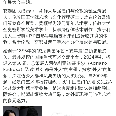
年展大会主题。
获选团队成员中，常婵为常居澳门与伦敦的独立策展
人，伦敦国王学院艺术与文化管理硕士，曾在伦敦及澳
门策划多个展览。黄颖祥为澳门青年艺术家，伦敦大学
金史密斯学院美术学士，从事跨媒体艺术创作，擅于利
用人工智慧和3D图形等电脑技术来创造身临其境的体
验，曾于伦敦、京都及澳门等地举办个展或参与联展。
始创于1895年的“威尼斯国际艺术双年展”是历史最悠
久、最具规模的国际当代艺术交流平台，2024年4月将
迎来第60届。总策展人阿德利亚诺‧裴多沙（Adriano
Pedrosa）透过“处处都是外人”的主题，探索“外人”的概
念，关注边缘人群和流离失所的人类境况。自2007年
起，经澳门艺术博物馆组织，以“中国澳门”的名义先后8
次赴意大利威尼斯参展，是次再度组织团队参加此项国
际盛会，期望能继续大放异彩，对外展现澳门当代艺术
的多元魅力。