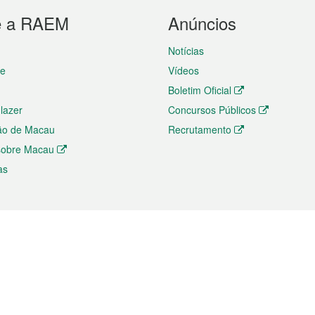
e a RAEM
Anúncios
Notícias
te
Vídeos
Boletim Oficial
 lazer
Concursos Públicos
ão de Macau
Recrutamento
 sobre Macau
as
ios e comércio
Directório
 e Investimento
Directório de Aplicações para T
o Comércio e Convenções em
Directório de Redes Sociais
Directório de Websites Temático