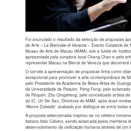
Foi anunciado o resultado da selecção de propostas apr
de Arte –
La Biennale di Venezia
– Evento Colateral de 
Museu de Arte de Macau (MAM), sob a tutela do Institut
apresentada pela curadora local Chang Chan e pelo ar
representar Macau na Bienal de Veneza que decorrerá em 
O convite à apresentação de propostas tinha como objec
excepcional para promover a arte contemporânea de Mac
pelo Presidente da Academia de Belas-Artes de Guangz
da Universidade de Pequim, Peng Feng; pelo aclamado h
de Pequim, Zhu Qingsheng; pelo conceituado artista d
do IC, Un Sio San, Directora do MAM, após duas rondas 
“Above Zobeide” acabado por distinguir-se entre todas 
A proposta seleccionada inspirou-se no célebre roman
italiano Italo Calvino, sendo aclamada pelos membros 
desenvolvimento da civilização humana através de um i