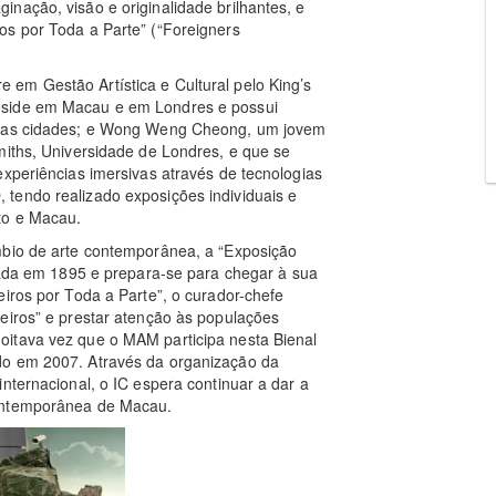
nação, visão e originalidade brilhantes, e
os por Toda a Parte” (“Foreigners
em Gestão Artística e Cultural pelo King’s
eside em Macau e em Londres e possui
 duas cidades; e Wong Weng Cheong, um jovem
miths, Universidade de Londres, e que se
experiências imersivas através de tecnologias
3D, tendo realizado exposições individuais e
to e Macau.
mbio de arte contemporânea, a “Exposição
dada em 1895 e prepara-se para chegar à sua
eiros por Toda a Parte”, o curador-chefe
eiros” e prestar atenção às populações
oitava vez que o MAM participa nesta Bienal
do em 2007. Através da organização da
nternacional, o IC espera continuar a dar a
contemporânea de Macau.