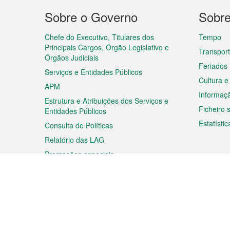
Menu
Sobre o Governo
Sobr
do
rodapé
Chefe do Executivo, Titulares dos
Tempo
Principais Cargos, Órgão Legislativo e
Transpor
Órgãos Judiciais
Feriados
Serviços e Entidades Públicos
Cultura e
APM
Informaç
Estrutura e Atribuições dos Serviços e
Ficheiro
Entidades Públicos
Estatístic
Consulta de Políticas
Relatório das LAG
Promoções especiais
Viagem
Negóc
Planear a sua viagem
Negócios
Descobrir Macau
Feiras d
Macau
Espectáculos e Entretenimento