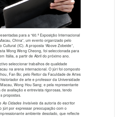
esentadas para a “60.ª Exposição Internacional
Macau, China”, um evento organizado pelo
o Cultural (IC). A proposta “Above Zobeide”,
tista Wong Weng Cheong, foi seleccionada para
Itália, a partir de Abril do próximo ano.
tivo seleccionar trabalhos de qualidade
au na arena internacional. O júri foi composto
hou, Fan Bo; pelo Reitor da Faculdade de Artes
istoriador de arte e professor da Universidade
e Macau, Wong Hou Sang; e pela representante
de avaliação e entrevista rigorosas, tendo
as propostas.
ce
As Cidades Invisíveis
da autoria do escritor
do júri por expressar preocupação com o
mpressionante ambiente desolado, que reflecte