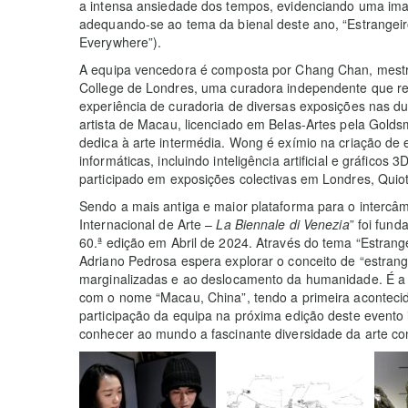
a intensa ansiedade dos tempos, evidenciando uma imagi
adequando-se ao tema da bienal deste ano, “Estrangeir
Everywhere”).
A equipa vencedora é composta por Chang Chan, mestre 
College de Londres, uma curadora independente que r
experiência de curadoria de diversas exposições nas
artista de Macau, licenciado em Belas-Artes pela Golds
dedica à arte intermédia. Wong é exímio na criação de 
informáticas, incluindo inteligência artificial e gráficos 
participado em exposições colectivas em Londres, Quio
Sendo a mais antiga e maior plataforma para o intercâ
Internacional de Arte –
La Biennale di Venezia
” foi fun
60.ª edição em Abril de 2024. Através do tema “Estrang
Adriano Pedrosa espera explorar o conceito de “estrang
marginalizadas e ao deslocamento da humanidade. É a 
com o nome “Macau, China”, tendo a primeira aconteci
participação da equipa na próxima edição deste evento i
conhecer ao mundo a fascinante diversidade da arte 