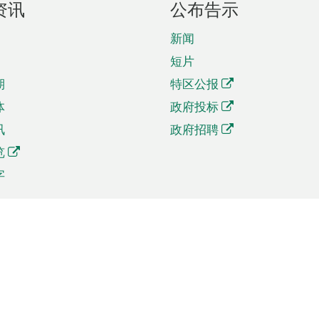
资讯
公布告示
新闻
短片
期
特区公报
体
政府投标
讯
政府招聘
览
字
及贸易
相关连结
资
手机应用程序目录
贸会展
社交媒体目录
商机和服务
专题网站目录
讯
RSS订阅目录