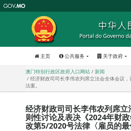
澳
门
特
别
行
政
区
政
府
入
口
网
站
主页
公共服务
关于政府
澳门特别行政区政府入口网站
新闻
经济财政司司长李伟农列席立法会全体会议，议
法案。
经济财政司司长李伟农列席立
则性讨论及表决《2024年财
改第5/2020号法律〈雇员的