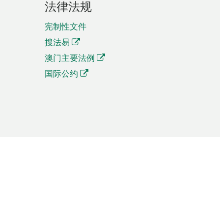
法律法规
宪制性文件
搜法易
澳门主要法例
国际公约