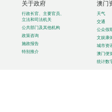
关于政府
澳门
脚
菜
行政长官、主要官员、
天气
立法和司法机关
单
交通
公共部门及其他机构
公众假
政策咨询
文娱康
施政报告
城市资
特别推介
澳门便
统计数
来澳旅游
商务
计划行程
贸易投
观光
澳门经
娱乐休闲
中小企
购物
市场资