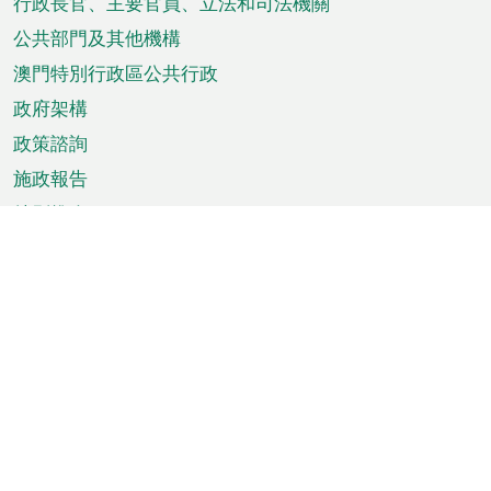
菜
行政長官、主要官員、立法和司法機關
單
公共部門及其他機構
澳門特別行政區公共行政
政府架構
政策諮詢
施政報告
特別推介
澳門資訊
天氣
交通
公眾假期
文娛康體
城市資訊