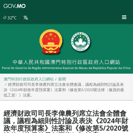
澳
門
特
32°C
別
行
政
區
政
府
入
口
網
站
澳門特別行政區政府入口網站
新聞
經濟財政司司長李偉農列席立法會全體會議，議程為細則性討論及表
決《2024年財政年度預算案》法案和《修改第5/2020號法律〈僱員的最
低工資〉》法案。
經濟財政司司長李偉農列席立法會全體會
議，議程為細則性討論及表決《2024年財
政年度預算案》法案和《修改第5/2020號