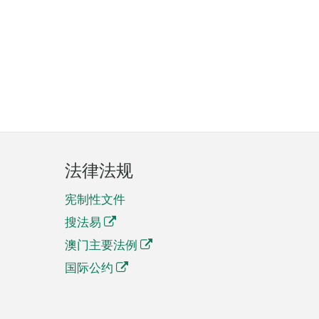
法律法规
宪制性文件
搜法易
澳门主要法例
国际公约