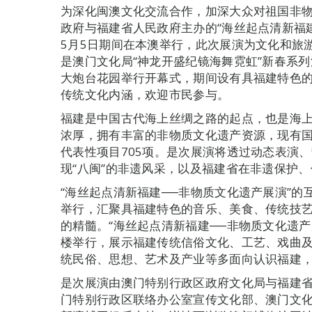
为深化闽澳文化交流合作，加深大众对祖国非
政府与福建省人民政府主办的“海丝起点清新福建
5月5日期间在本澳举行，此次展演为文化和旅游
是澳门文化局“神龙开盛纪镜海舞霓虹”新春系列
大炮台花园举行开幕式，期间设有具福建特色
传统文化内涵，欢迎市民参与。
福建是中国古代海上丝绸之路的起点，也是海
浓厚，拥有丰富的非物质文化遗产资源，现有国
代表性项目705项。是次展演将透过动态表演
现“八闽”的非遗风采，以及福建省在非遗保护
“海丝起点清新福建──非物质文化遗产展演”的
举行，汇聚具福建特色的音乐、美食、传统技
的精髓。“海丝起点清新福建──非物质文化遗产
楼举行，展示福建传统信俗文化、工艺、戏曲
统民俗、思想、艺术及产业等多面向认识福建
是次展演由澳门特别行政区政府文化局与福建
门特别行政区联络办公室宣传文化部、澳门文