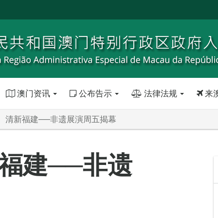
澳门资讯
公布告示
法律法规
来
 清新福建──非遗展演周五揭幕
福建──非遗