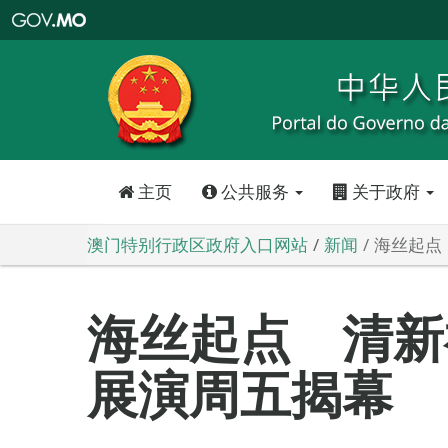
澳
门
特
别
行
政
区
政
府
入
口
网
站
主页
公共服务
关于政府
澳门特别行政区政府入口网站
新闻
海丝起点
海丝起点 清新
展演周五揭幕