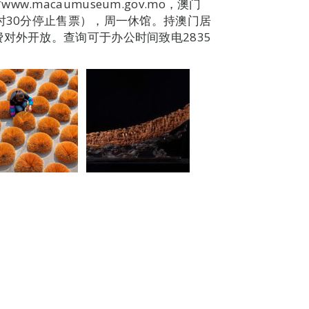
macaumuseum.gov.mo，澳门
时30分停止售票），周一休馆。持澳门居
对外开放。查询可于办公时间致电2835