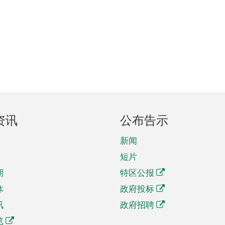
资讯
公布告示
新闻
短片
期
特区公报
体
政府投标
讯
政府招聘
览