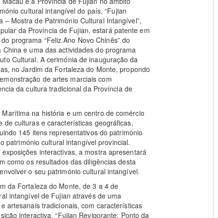
e Macau e a Província de Fujian no âmbito
mónio cultural intangível do país, “Fujian
 – Mostra de Património Cultural Intangível”,
lar da Província de Fujian, estará patente em
 do programa “Feliz Ano Novo Chinês” do
da China e uma das actividades do programa
uto Cultural. A cerimónia de inauguração da
oras, no Jardim da Fortaleza do Monte, propondo
demonstração de artes marciais com
ncia da cultura tradicional da Província de
 Marítima na história e um centro de comércio
de culturas e características geográficas,
luindo 145 itens representativos do património
o património cultural intangível provincial.
 exposições interactivas, a mostra apresentará
bem como os resultados das diligências desta
nvolver o seu património cultural intangível.
im da Fortaleza do Monte, de 3 a 4 de
al intangível de Fujian através de uma
e artesanais tradicionais, com características
sição interactiva. “Fujian Revigorante: Ponto da