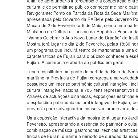
A fim de aprofundar o intercâmbio e a cooperação entr
cultural e de permitir ao público conhecer melhor o patri
Revigorante: Ponto da Partida da Rota da Seda Marítima
apresentada pelo Governo da RAEM e pelo Governo Popu
Macau de 2 de Fevereiro a 5 de Maio, sendo uma parte
Ministério da Cultura e Turismo da República Popular 
“Vamos Celebrar o Ano Novo Lunar do Dragão” do Instit
Mostra terá lugar no dia 2 de Fevereiro, pelas 18:30 h
um programa que incluirá teatro de marionetas e uma 
características de Fujian para o público conhecer a essê
Fujian. A cerimónia é aberta ao público em geral.
Tendo constituído um ponto de partida da Rota da Seda
marítimo, a Província de Fujian congrega uma variedade 
possuindo um imenso património cultural intangível, inc
cultural intangível nacional e 705 itens representativos d
Através de actuações dinâmicas, exposições estáticas e
o esplêndido património cultural intangível de Fujian, 
província para salvaguardar, conservar, promover e dese
Uma exposição interactiva da mostra terá lugar no Jard
Fevereiro, apresentando a essência do património cultur
combinação de música, gastronomia, técnicas artísticas 
típicas de Fujian; durante o período de duração da expo