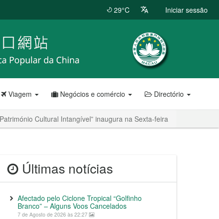
29°C
Iniciar sessão
Viagem
Negócios e comércio
Directório
atrimónio Cultural Intangível” inaugura na Sexta-feira
Últimas notícias
Afectado pelo Ciclone Tropical “Golfinho
Branco” – Alguns Voos Cancelados
7 de Agosto de 2026 às 22:27