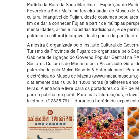
Partida da Rota da Seda Marítima – Exposição de Patrimó
Fevereiro a 5 de Maio, no terceiro andar do Museu de 
cultural intangível de Fujian, desde costumes populares 
fim de dar a conhecer Fujian a partir de múltiplas perspe
mentalidades, artes e indústrias tradicionais, e de permi
património cultural intangível deste ponto de partida d
A mostra é organizada pelo Instituto Cultural do Gove
Turismo da Província de Fujian; co-organizada pelo D
Gabinete de Ligação do Governo Popular Central na R
Sectores Culturais de Macau e pela Associação Geral 
patrocinada pela Melco Resorts & Entertainment. Para m
electrónica do Museu de Macau (www.macaumuseum.go
diariamente das 10:00 às 18:00 horas (a bilheteira enc
feiras. A entrada é livre para os portadores do BIR de 
para o público em geral. Para mais informações, é fav
telefone n.º 2835 7911, durante o horário de expediente