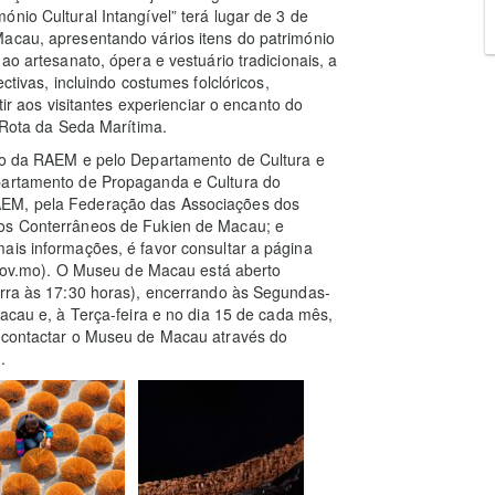
nio Cultural Intangível” terá lugar de 3 de
Macau, apresentando vários itens do património
ao artesanato, ópera e vestuário tradicionais, a
ctivas, incluindo costumes folclóricos,
tir aos visitantes experienciar o encanto do
a Rota da Seda Marítima.
rno da RAEM e pelo Departamento de Cultura e
epartamento de Propaganda e Cultura do
AEM, pela Federação das Associações dos
dos Conterrâneos de Fukien de Macau; e
ais informações, é favor consultar a página
v.mo). O Museu de Macau está aberto
erra às 17:30 horas), encerrando às Segundas-
Macau e, à Terça-feira e no dia 15 de cada mês,
orcontactar o Museu de Macau através do
.