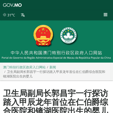
澳
门
特
31°C
别
行
政
区
政
府
入
口
网
站
澳门特别行政区政府入口网站
新闻
卫生局副局长郭昌宇一行探访踏入甲辰龙年首位在仁伯爵综合医院和
镜湖医院出生的婴儿
卫生局副局长郭昌宇一行探访
踏入甲辰龙年首位在仁伯爵综
合医院和镜湖医院出生的婴儿