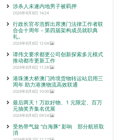
涉杀人未遂内地男子被羁押
2026年8月8日 14:24
行政长官岑浩辉出席澳门法律工作者联
合会十周年 – 第四届架构成员就职典
礼。
2026年8月8日 12:04
谭伟文要求都更公司创新探索多元模式
推动都市更新工作
2026年8月8日 11:28
港珠澳大桥澳门跨境货物转运站启用三
周年 助力港澳物流高效联通
2026年8月8日 10:00
最后两天！万款好物、1 元限定、百万
元抽奖齐集名优展
2026年8月8日 09:54
受热带气旋 “白海豚” 影响 部分航班取
消
2026年8月7日 22:27