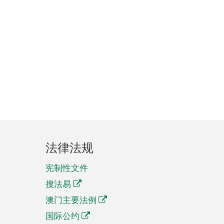
法律法规
宪制性文件
搜法易
澳门主要法例
国际公约