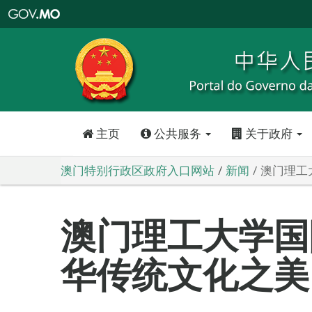
澳
门
特
别
行
政
区
政
府
入
口
网
站
主页
公共服务
关于政府
澳门特别行政区政府入口网站
新闻
澳门理工
澳门理工大学国
华传统文化之美