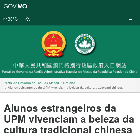
Portal
do
Governo
30°C
da
RAE
de
Macau
Portal do Governo da RAE de Macau
Notícias
Alunos estrangeiros da UPM vivenciam a beleza da cultura tradicional chinesa
Alunos estrangeiros da
UPM vivenciam a beleza da
cultura tradicional chinesa