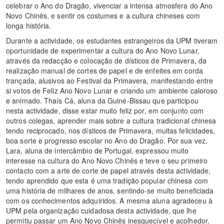
celebrar o Ano do Dragão, vivenciar a intensa atmosfera do Ano
Novo Chinês, e sentir os costumes e a cultura chineses com
longa história.
Durante a actividade, os estudantes estrangeiros da UPM tiveram
oportunidade de experimentar a cultura do Ano Novo Lunar,
através da redacção e colocação de dísticos de Primavera, da
realização manual de cortes de papel e de enfeites em corda
trançada, alusivos ao Festival da Primavera, manifestando entre
si votos de Feliz Ano Novo Lunar e criando um ambiente caloroso
e animado. Thaís Cá, aluna da Guiné-Bissau que participou
nesta actividade, disse estar muito feliz por, em conjunto com
outros colegas, aprender mais sobre a cultura tradicional chinesa
tendo reciprocado, nos dísticos de Primavera, muitas felicidades,
boa sorte e progresso escolar no Ano do Dragão. Por sua vez,
Lara, aluna de intercâmbio de Portugal, expressou muito
interesse na cultura do Ano Novo Chinês e teve o seu primeiro
contacto com a arte de corte de papel através desta actividade,
tendo aprendido que esta é uma tradição popular chinesa com
uma história de milhares de anos, sentindo-se muito beneficiada
com os conhecimentos adquiridos. A mesma aluna agradeceu à
UPM pela organização cuidadosa desta actividade, que lhe
permitiu passar um Ano Novo Chinês inesquecível e acolhedor.