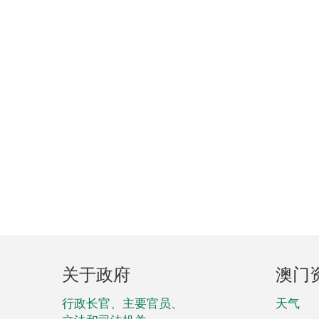
页
关于政府
澳门
脚
菜
行政长官、主要官员、
天气