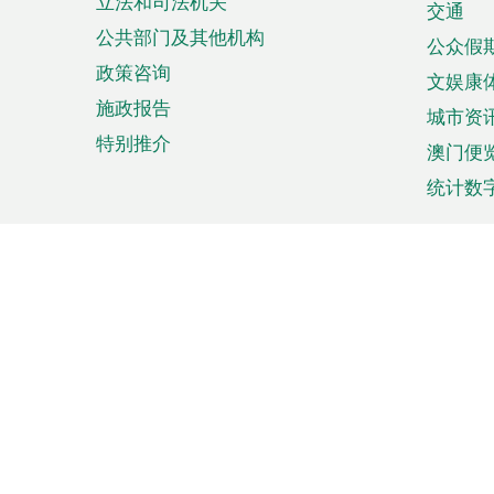
立法和司法机关
单
交通
公共部门及其他机构
公众假
政策咨询
文娱康
施政报告
城市资
特别推介
澳门便
统计数
来澳旅游
商务
计划行程
贸易投
观光
澳门经
娱乐休闲
中小企
购物
市场资
节日盛事
知识产