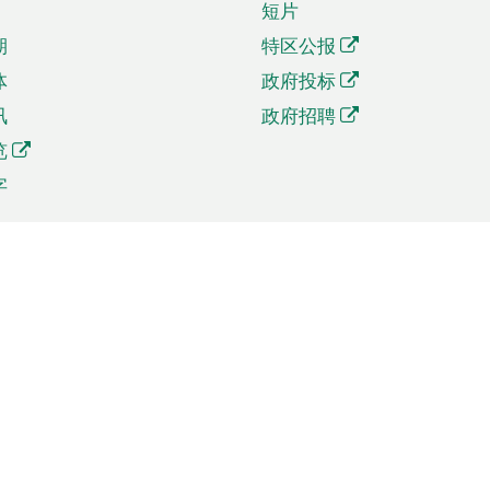
短片
期
特区公报
体
政府投标
讯
政府招聘
览
字
及贸易
相关连结
资
手机应用程序目录
贸会展
社交媒体目录
商机和服务
专题网站目录
讯
RSS订阅目录
权
表格下载