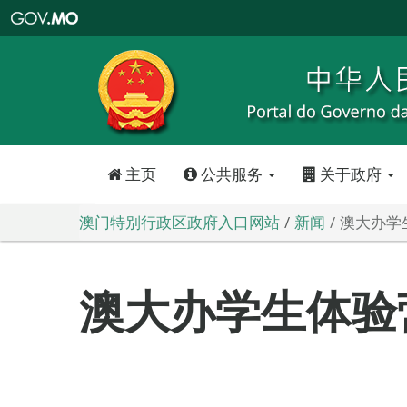
澳
门
特
别
行
政
区
政
府
入
口
网
站
主页
公共服务
关于政府
澳门特别行政区政府入口网站
新闻
澳大办学
澳大办学生体验