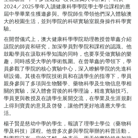
2024／2025學年入讀健康科學學院學士學位課程的應
屆中學畢業生獲邀參與。學院師生帶領他們深入體驗澳
大的校園生活，並到學院的科研實驗室親身操作科學實
驗。
在開營儀式上，澳大健康科學學院助理教授曾華鑫介紹
該院的師資和研究，加深學員對學院和課程的認識。他
鼓勵學員在汲取科學知識的同時，也要享受做實驗的樂
趣，同時感受大學的學術氛圍。在曾華鑫的帶領下，學
員參觀了學院的核心實驗中心，深入瞭解學院的先進科
研設備。其後在學院技術員和在讀學生的指導下，學員
親身參與了多項與生物醫學、藥物科學及生物信息學相
關的實驗，深入體會背後的科學理論，精進實驗技巧。
學員更與教授及在讀學生展開交流，在學業及生涯規劃
上得到寶貴的意見及啓發，讓他們更好地適應大學生
活。
楊子賢是慈幼中學的學生，報讀了理學士學位（藥物科
學及科技）課程。他曾多次參與學院舉辦的科普活動，