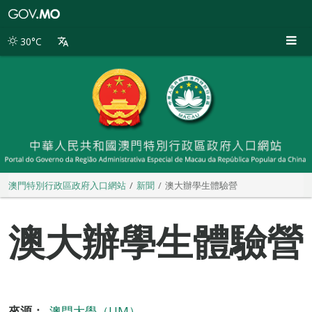
澳
門
特
30°C
別
行
政
區
政
府
入
口
網
站
澳門特別行政區政府入口網站
新聞
澳大辦學生體驗營
澳大辦學生體驗營
來源：
澳門大學（UM）