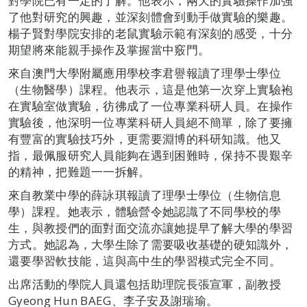
對學院已有一定的了解。他表示，兩天的實驗操作加強
了他對研究的興趣，並深刻體會到動手做實驗的樂趣。
楊子賢對學院安排的老鼠實驗示範有深刻的感受，十分
期望將來能親手操作及掌握當中竅門。
來自澳門大學附屬應用學校李君譽報讀了理學士學位
（生物醫學）課程。他表示，這是他第一次穿上實驗袍
在實驗室做實驗，彷彿成了一位專業科研人員。在操作
實驗後，他深明一位專業科研人員絕不簡單，除了要擁
有豐富的實驗技巧外，更需要淵博的科研知識。他又
指，最佩服研究人員能夠在遇到困難時，保持不畏艱辛
的精神，把難題一一拆解。
來自教業中學的薛詠琪報讀了理學士學位（生物信息
學）課程。她表示，體驗營令她認識了不同學校的學
生，與教授們的面對面交流亦讓她提早了解大學的學習
方式。她認為，大學生除了需要吸收基礎的硬知識外，
還要學習軟技能，這與高中生的學習模式完全不同。
出席活動的學院人員還包括助理院長張宣軍，副教授
Gyeong Hun BAEG、李子安及謝瑞瑜。