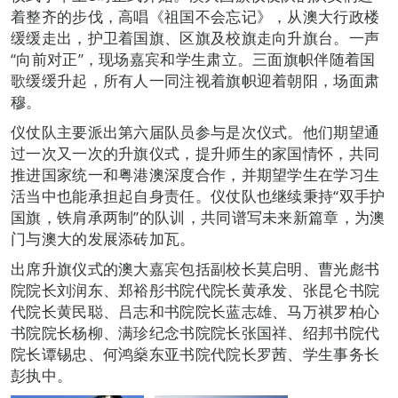
着整齐的步伐，高唱《祖国不会忘记》，从澳大行政楼
缓缓走出，护卫着国旗、区旗及校旗走向升旗台。一声
“向前对正”，现场嘉宾和学生肃立。三面旗帜伴随着国
歌缓缓升起，所有人一同注视着旗帜迎着朝阳，场面肃
穆。
仪仗队主要派出第六届队员参与是次仪式。他们期望通
过一次又一次的升旗仪式，提升师生的家国情怀，共同
推进国家统一和粤港澳深度合作，并期望学生在学习生
活当中也能承担起自身责任。仪仗队也继续秉持“双手护
国旗，铁肩承两制”的队训，共同谱写未来新篇章，为澳
门与澳大的发展添砖加瓦。
出席升旗仪式的澳大嘉宾包括副校长莫启明、曹光彪书
院院长刘润东、郑裕彤书院代院长黄承发、张昆仑书院
代院长黄民聪、吕志和书院院长蓝志雄、马万祺罗柏心
书院院长杨柳、满珍纪念书院院长张国祥、绍邦书院代
院长谭锡忠、何鸿燊东亚书院代院长罗茜、学生事务长
彭执中。