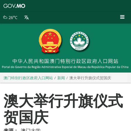
澳
门
特
26°C
别
行
政
区
政
府
入
口
网
站
澳门特别行政区政府入口网站
新闻
澳大举行升旗仪式贺国庆
澳大举行升旗仪式
贺国庆
来源：
澳门大学