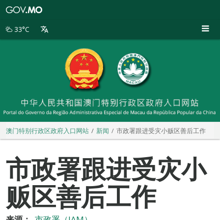
澳
门
特
33°C
别
行
政
区
政
府
入
口
网
站
澳门特别行政区政府入口网站
新闻
市政署跟进受灾小贩区善后工作
市政署跟进受灾小
贩区善后工作
来源：
市政署（IAM）