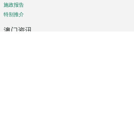
施政报告
特别推介
澳门资讯
天气
交通
公众假期
文娱康体
城市资讯
澳门便览
统计数字
公布告示
新闻