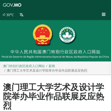
澳
门
特
30°C
别
行
政
区
政
府
入
口
网
站
澳门特别行政区政府入口网站
新闻
澳门理工大学艺术及设计学院举办毕业作品联展反应热烈
澳门理工大学艺术及设计学
院举办毕业作品联展反应热
烈