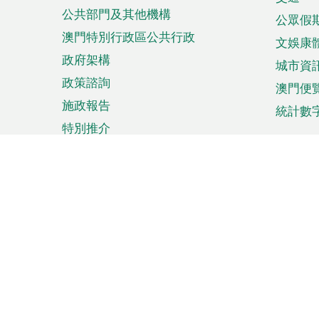
單
公共部門及其他機構
公眾假
澳門特別行政區公共行政
文娛康
政府架構
城市資
政策諮詢
澳門便
施政報告
統計數
特別推介
來澳旅遊
商務
計劃行程
貿易投
觀光
澳門經
娛樂消閒
中小企
購物
市場資
節日盛事
知識產