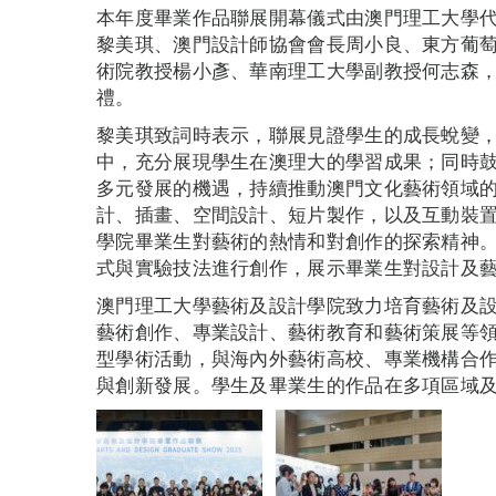
本年度畢業作品聯展開幕儀式由澳門理工大學
黎美琪、澳門設計師協會會長周小良、東方葡萄牙學
術院教授楊小彥、華南理工大學副教授何志森
禮。
黎美琪致詞時表示，聯展見證學生的成長蛻變
中，充分展現學生在澳理大的學習成果；同時
多元發展的機遇，持續推動澳門文化藝術領域
計、插畫、空間設計、短片製作，以及互動裝
學院畢業生對藝術的熱情和對創作的探索精神
式與實驗技法進行創作，展示畢業生對設計及
澳門理工大學藝術及設計學院致力培育藝術及
藝術創作、專業設計、藝術教育和藝術策展等
型學術活動，與海內外藝術高校、專業機構合
與創新發展。學生及畢業生的作品在多項區域