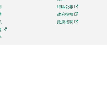
期
特區公報
體
政府投標
訊
政府招聘
覽
字
及貿易
相關連結
資
手機應用程式目錄
貿會展
社交媒體目錄
商機和服務
專題網站目錄
訊
RSS訂閱目錄
權
表格下載