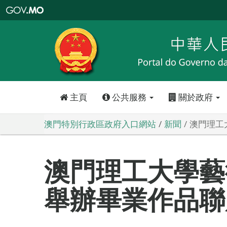
澳
門
特
別
行
政
區
政
府
入
口
網
站
主頁
公共服務
關於政府
澳門特別行政區政府入口網站
新聞
澳門理工
澳門理工大學藝
舉辦畢業作品聯