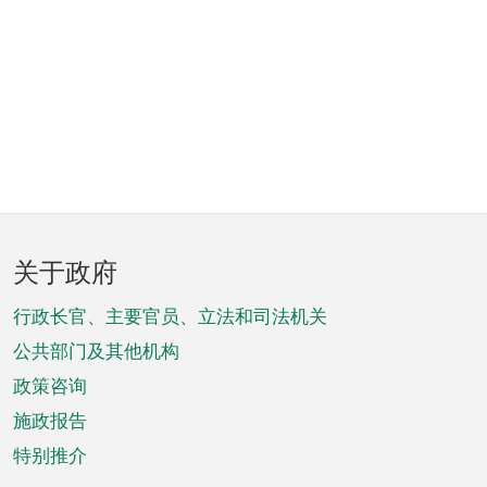
页
关于政府
脚
菜
行政长官、主要官员、立法和司法机关
单
公共部门及其他机构
政策咨询
施政报告
特别推介