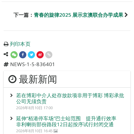
下一篇：
青春的旋律2025 展示京澳联合办学成果
列印本页
NEWS-1-5-836401
最新新闻
若在博彩中介人处存放款项非用于博彩 博彩承批
公司无须负责
2026年8月10日 17:00
延伸“栢港停车场”巴士站范围 提升通行效率
非利喇街部份路段12日起按序试行封闭交通
2026年8月10日 16:45