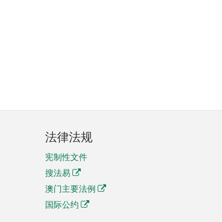
法律法规
宪制性文件
搜法易
澳门主要法例
国际公约