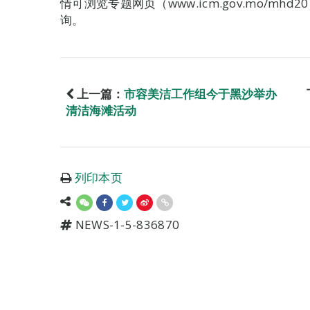
情可浏览专题网页（www.icm.gov.mo/mhd
询。
上一篇：
市容美洁工作组今于黑沙举办
清洁海滩活动
列印本页
NEWS-1-5-836870