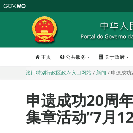
澳
门
特
别
行
政
区
政
府
入
口
网
站
主页
公共服务
关于政府
澳门特别行政区政府入口网站
新闻
申遗成功
申遗成功20周
集章活动”7月1