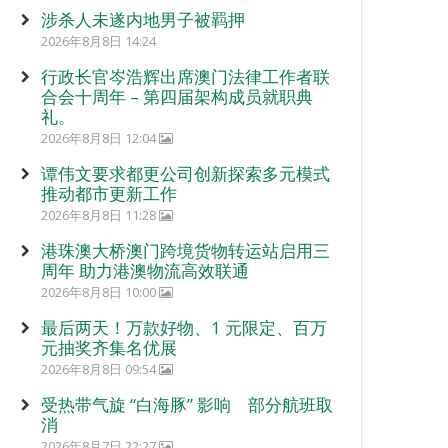
涉杀人未遂内地男子被羁押
2026年8月8日 14:24
行政长官岑浩辉出席澳门法律工作者联
合会十周年 – 第四届架构成员就职典
礼。
2026年8月8日 12:04
谭伟文要求都更公司创新探索多元模式
推动都市更新工作
2026年8月8日 11:28
港珠澳大桥澳门跨境货物转运站启用三
周年 助力港澳物流高效联通
2026年8月8日 10:00
最后两天！万款好物、1 元限定、百万
元抽奖齐集名优展
2026年8月8日 09:54
受热带气旋 “白海豚” 影响 部分航班取
消
2026年8月7日 22:27