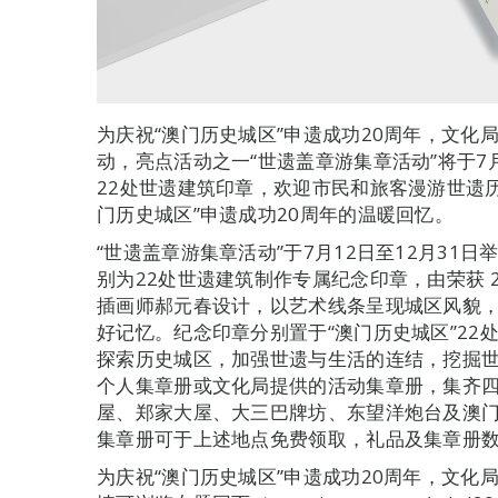
为庆祝“澳门历史城区”申遗成功20周年，文化
动，亮点活动之一“世遗盖章游集章活动”将于7
22处世遗建筑印章，欢迎市民和旅客漫游世遗
门历史城区”申遗成功20周年的温暖回忆。
“世遗盖章游集章活动”于7月12日至12月31
别为22处世遗建筑制作专属纪念印章，由荣获 20
插画师郝元春设计，以艺术线条呈现城区风貌
好记忆。纪念印章分别置于“澳门历史城区”22
探索历史城区，加强世遗与生活的连结，挖掘
个人集章册或文化局提供的活动集章册，集齐四
屋、郑家大屋、大三巴牌坊、东望洋炮台及澳
集章册可于上述地点免费领取，礼品及集章册
为庆祝“澳门历史城区”申遗成功20周年，文化