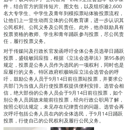
件，结合官方的宣传短片、图文包，以及组织逾2,600
名大专学生、中学生及青年到模拟票站体验投票流程，
让他们上一堂生动而立体的公民教育课，进一步认识其
公民权利、公民义务及公民责任。此外，他亦鼓励具有
投票资格的教师、学生和青年踊跃参与投票，尽公民责
任，履行投票义务。
对于传媒问及行政长官发函呼吁全体公务员选举日踊跃
投票，盛锐敏回应指，根据《立法会选举法》第95条的
规定，投票是公务人员作为选民的一项权利，同时也是
应履行的义务。特区政府积极响应立法会选管会的呼
吁，鼓励公务人员于9月14日前往票站投票，并要求公
共部门为当值人员行使投票权提供便利安排。选管会相
信，绝大部份的公务人员会于9月14日前往投票，如个
别公务人员因故未能前往投票，经向行政公职局了解，
按照公职法规定，未见存在纪律责任的问题。选管会再
次呼吁包括公务人员在内的全体选民，于9月14日踊跃
投票，行使自己的公民权利及履行公民义务。