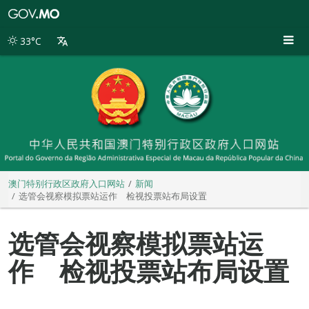
澳
门
特
33°C
别
行
政
区
政
府
入
口
网
站
澳门特别行政区政府入口网站
新闻
选管会视察模拟票站运作 检视投票站布局设置
选管会视察模拟票站运
作 检视投票站布局设置