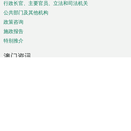
菜
行政长官、主要官员、立法和司法机关
单
公共部门及其他机构
政策咨询
施政报告
特别推介
澳门资讯
天气
交通
公众假期
文娱康体
城市资讯
澳门便览
统计数字