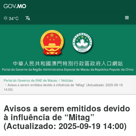
Portal
do
Governo
34°C
da
RAE
de
Macau
Portal do Governo da RAE de Macau
Notícias
Avisos a serem emitidos devido à influência de “Mitag” (Actualizado: 2025-09-19
14:00)
Avisos a serem emitidos devido
à influência de “Mitag”
(Actualizado: 2025-09-19 14:00)