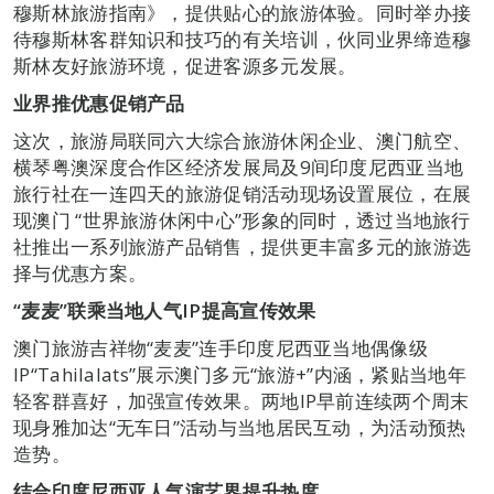
穆斯林旅游指南》，提供贴心的旅游体验。同时举办接
待穆斯林客群知识和技巧的有关培训，伙同业界缔造穆
斯林友好旅游环境，促进客源多元发展。
业界推优惠促销产品
这次，旅游局联同六大综合旅游休闲企业、澳门航空、
横琴粤澳深度合作区经济发展局及9间印度尼西亚当地
旅行社在一连四天的旅游促销活动现场设置展位，在展
现澳门 “世界旅游休闲中心”形象的同时，透过当地旅行
社推出一系列旅游产品销售，提供更丰富多元的旅游选
择与优惠方案。
“
麦麦
”
联乘当地人气
IP
提高宣传效果
澳门旅游吉祥物“麦麦”连手印度尼西亚当地偶像级
IP“Tahilalats”展示澳门多元“旅游+”内涵，紧贴当地年
轻客群喜好，加强宣传效果。两地IP早前连续两个周末
现身雅加达“无车日”活动与当地居民互动，为活动预热
造势。
结合印度尼西亚人气演艺界提升热度