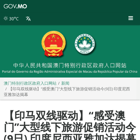
澳
门
特
30°C
别
行
政
区
政
府
入
口
网
站
澳门特别行政区政府入口网站
新闻
【印马双线驱动】“感受澳门”大型线下旅游促销活动今(9日) 印度尼西
亚雅加达揭幕
【印马双线驱动】“感受澳
门”大型线下旅游促销活动今
(9日) 印度尼西亚雅加达揭幕