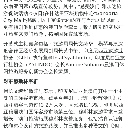
东南亚国际市场宣传攻势。其中，“感受澳门”雅加达旅
游促销活动今(9日)在甘达里亚城购物中心“Gandaria
City Mall”揭幕，以丰富多元的内容与当地居民见面，
更有特别促销优惠的澳门旅游套票，致力吸引印度尼西
亚旅客来澳门旅游，拓展国际客源市场。
开幕式主礼嘉宾包括：旅游局局长文绮华、横琴粤澳深
度合作区经济发展局副局长黄中坚、印度尼西亚旅游业
协会（GIPI）执行董事Irsal Syahbudin、印度尼西亚旅
行社协会（ASTINDO）会长Pauline Suharno及澳门休
闲旅游服务创新协会会长黄辉。
对准
穆斯林客群
局长文绮华致辞时表示，印度尼西亚是澳门其中一个重
要的国际客源市场。截至今年8月，澳门接待的印度尼
西亚旅客已超过13.2万人次，同比增长15%，印度尼西
亚稳居澳门国际客源市场第三位。穆斯林旅游需求日益
增长，澳门持续拓展穆斯林友善服务，包括清真认证餐
饮和精心设计的旅游路线，并已推出多种语文的《澳门