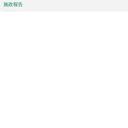
施政報告
特別推介
澳門資訊
天氣
交通
公眾假期
文娛康體
城市資訊
澳門便覽
統計數字
公佈告示
新聞