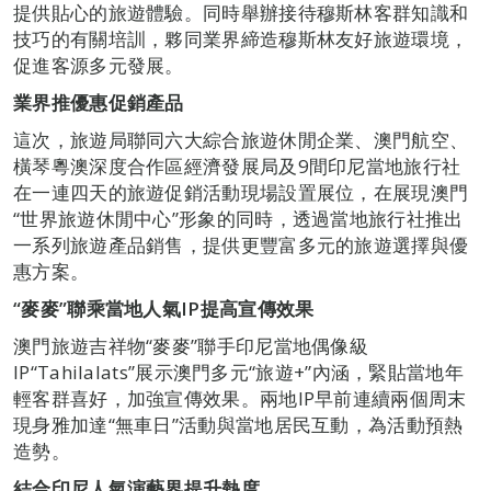
提供貼心的旅遊體驗。同時舉辦接待穆斯林客群知識和
技巧的有關培訓，夥同業界締造穆斯林友好旅遊環境，
促進客源多元發展。
業界推優惠促銷產品
這次，旅遊局聯同六大綜合旅遊休閒企業、澳門航空、
橫琴粵澳深度合作區經濟發展局及9間印尼當地旅行社
在一連四天的旅遊促銷活動現場設置展位，在展現澳門
“世界旅遊休閒中心”形象的同時，透過當地旅行社推出
一系列旅遊產品銷售，提供更豐富多元的旅遊選擇與優
惠方案。
“
麥麥
”
聯乘當地人氣
IP
提高宣傳效果
澳門旅遊吉祥物“麥麥”聯手印尼當地偶像級
IP“Tahilalats”展示澳門多元“旅遊+”內涵，緊貼當地年
輕客群喜好，加強宣傳效果。兩地IP早前連續兩個周末
現身雅加達“無車日”活動與當地居民互動，為活動預熱
造勢。
結合印尼人氣演藝界提升熱度