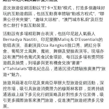
是次旅遊促銷活動以“打卡+互動”模式，打造多個趣味好
玩的互動遊戲區，包括互動賽車體驗“動感方程式”、“聯
乘公仔夾夾樂”、“趣味大頭相”、“澳門城市私廚”及巨型
杏仁餅打卡點互動裝置。
活動設有多場精彩舞台表演，包括印尼超人氣藝人
Bernadya Nastiti、印尼樂團Maliq & D'Essentials的
歌唱表演、喜劇演員Oza Rangkuti脫口秀、網紅分享
會、葡萄牙土風舞、魔術、舞獅及變臉表演等。現場亦
設有澳門特色葡式美食試食環節、每日設多場有獎問答
遊戲及抽獎，到場參與更有機會兌換“麥麥”
x“Tahilalats”聯名紀念品，透過沉浸式體驗推廣澳門“旅
遊+”魅力。
旅遊局藉著在印尼及東南亞舉辦大型旅遊促銷活動，深
挖市場，吸引具旅遊消費潛力的穆斯林客群，並將持續
通過線上線下多元化行銷策略及針對性多方位宣傳，吸
引更多國際旅客來澳門旅遊，促進澳門旅遊經濟多元發
展。