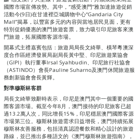
國際市場宣傳攻勢。其中，“感受澳門”雅加達旅遊促銷
活動今(9日)在甘達裡亞城購物中心“Gandaria City
Mall”揭幕，以豐富多元的內容與當地居民見面，更有
特別促銷優惠的澳門旅遊套票，致力吸引印尼旅客來澳
門旅遊，拓展國際客源市場。
開幕式主禮嘉賓包括：旅遊局局長文綺華、橫琴粵澳深
度合作區經濟發展局副局長黃中堅、印尼旅遊業協會
（GIPI）執行董事Irsal Syahbudin、印尼旅行社協會
（ASTINDO）會長Pauline Suharno及澳門休閒旅遊服
務創新協會會長黃輝。
對準
穆斯林客群
局長文綺華致辭時表示，印尼是澳門其中一個重要的國
際客源市場。截至今年8月，澳門接待的印尼旅客已超
過13.2萬人次，同比增長15%，印尼穩居澳門國際客源
市場第三位。穆斯林旅遊需求日益增長，澳門持續拓展
穆斯林友善服務，包括清真認證餐飲和精心設計的旅遊
路線，並已推出多種語文的《澳門穆斯林旅遊指南》，