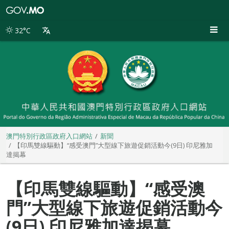
澳
門
特
32°C
別
行
政
區
政
府
入
口
網
站
澳門特別行政區政府入口網站
新聞
【印馬雙線驅動】“感受澳門”大型線下旅遊促銷活動今(9日) 印尼雅加
達揭幕
【印馬雙線驅動】“感受澳
門”大型線下旅遊促銷活動今
(9日) 印尼雅加達揭幕