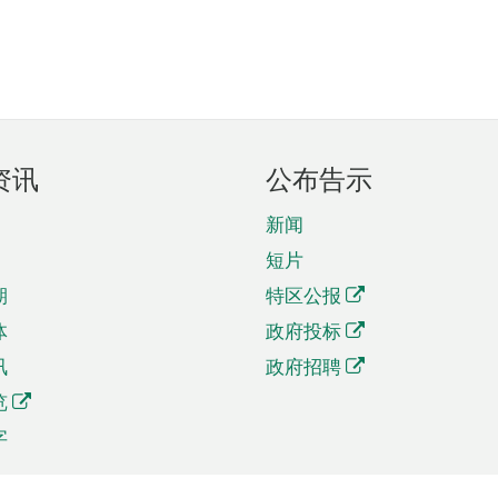
资讯
公布告示
新闻
短片
期
特区公报
体
政府投标
讯
政府招聘
览
字
及贸易
相关连结