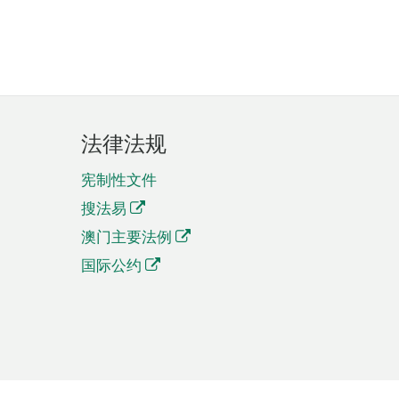
法律法规
宪制性文件
搜法易
澳门主要法例
国际公约