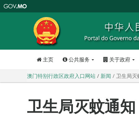
澳
门
特
别
行
政
区
政
府
入
口
网
站
主页
公共服务
关于政府
澳门特别行政区政府入口网站
新闻
卫生局灭
卫生局灭蚊通知