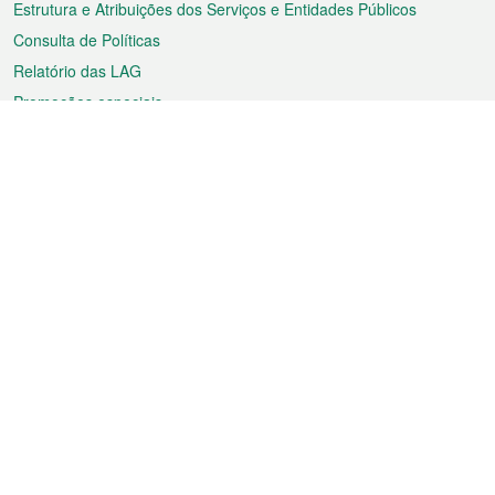
Estrutura e Atribuições dos Serviços e Entidades Públicos
Consulta de Políticas
Relatório das LAG
Promoções especiais
Sobre a RAEM
Tempo
Transporte
Feriados
Cultura e lazer
Informação de Macau
Ficheiro sobre Macau
Estatísticas
Anúncios
Notícias